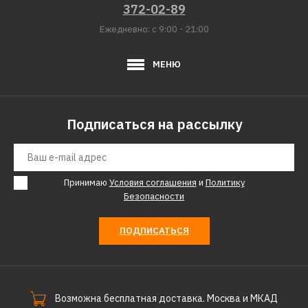
372-02-89
КУПИТЬ
Ежедневно: с 9:00 - 21:00
ДОБАВИТЬ К СРАВНЕНИЮ
МЕНЮ
ДОБАВИТЬ В ПОЖЕЛАНИЯ
РЕСАНТА
Подписаться на рассылку
Стабилизатор РЕСАНТА
асн-30 000/1-эм
Принимаю
Условия соглашения
и
Политику
186462р.
Безопасности
КУПИТЬ
ПОДПИСАТЬСЯ
ДОБАВИТЬ К СРАВНЕНИЮ
ДОБАВИТЬ В ПОЖЕЛАНИЯ
Возможна бесплатная доставка. Москва и МКАД