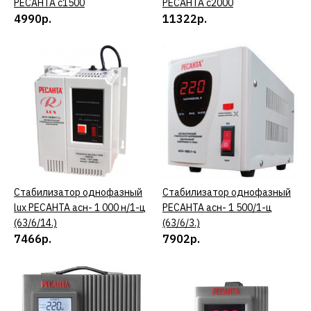
РЕСАНТА с1500
РЕСАНТА с2000
ДОБАВИТЬ К СРАВНЕНИЮ
4990р.
11322р.
ДОБАВИТЬ В ПОЖЕЛАНИЯ
РЕСАНТА
Стабилизатор
напряжения РЕСАНТА
с2000
11322р.
КУПИТЬ
Стабилизатор однофазный
КУПИТЬ
Стабилизатор однофазный
КУПИТЬ
lux РЕСАНТА асн- 1 000 н/1-ц
РЕСАНТА асн- 1 500/1-ц
(63/6/14.)
(63/6/3.)
ДОБАВИТЬ К СРАВНЕНИЮ
7466р.
7902р.
ДОБАВИТЬ В ПОЖЕЛАНИЯ
РЕСАНТА
Стабилизатор