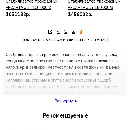
8082р.
Стабилизатор трехфазный
КУПИТЬ
Стабилизатор трехфазный
КУПИТЬ
РЕСАНТА асн-100 000/3
РЕСАНТА асн-150 000/3
КУПИТЬ
1051182р.
1456002р.
ДОБАВИТЬ К СРАВНЕНИЮ
|<
<
1
2
3
ДОБАВИТЬ В ПОЖЕЛАНИЯ
ПОКАЗАНО С 33 ПО 46 ИЗ 46 (ВСЕГО 3 СТРАНИЦ)
РЕСАНТА
Стабилизаторы напряжения очень полезны в тех случаях,
Стабилизатор РЕСАНТА
когда качество электросети оставляет желать лучшего —
асн-12 000 н/1-ц ресанта
например, в сельской местности или коттеджных и дачных
lux
поселках. Они защищают технику от резких перепадов
напряжения, которые могут нанести серьезный ущерб.
Стабилизаторы приводят этот показатель к безопасному
48942р.
уровню. Единственная проблема, которая может помешать
этому — превышение эксплуатационного предела самого
Развернуть
КУПИТЬ
стабилизатора, но такое происходит достаточно редко.
Рекомендуемые
При выборе устройства нужно обращать внимание на его
ДОБАВИТЬ К СРАВНЕНИЮ
выходную мощность. Этот параметр должен быть не ниже,
ДОБАВИТЬ В ПОЖЕЛАНИЯ
чем совокупная мощность, потребляемая всем вашим