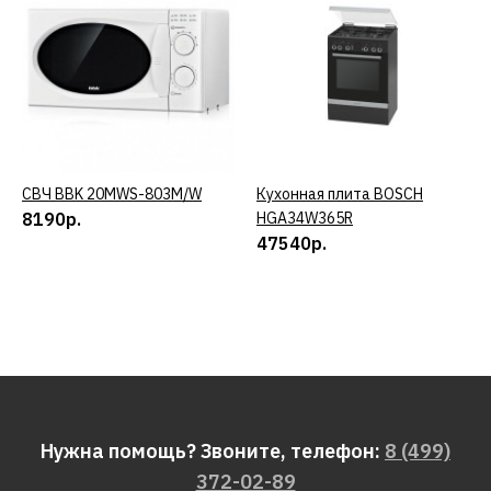
ДОБАВИТЬ В ПОЖЕЛАНИЯ
BBK
Антенна BBK da19
1843р.
СВЧ BBK 20MWS-803M/W
КУПИТЬ
Кухонная плита BOSCH
КУПИТЬ
8190р.
HGA34W365R
КУПИТЬ
47540р.
ДОБАВИТЬ К СРАВНЕНИЮ
ДОБАВИТЬ В ПОЖЕЛАНИЯ
BBK
Антенна BBK da20
Нужна помощь? Звоните, телефон:
8 (499)
2133р.
372-02-89