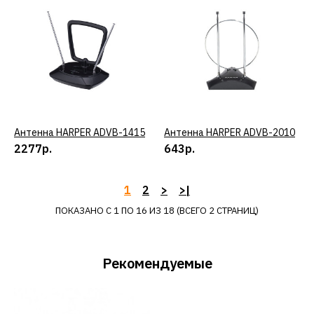
2430
2671р.
КУПИТЬ
ДОБАВИТЬ К СРАВНЕНИЮ
Антенна HARPER ADVB-1415
КУПИТЬ
Антенна HARPER ADVB-2010
КУПИТЬ
ДОБАВИТЬ В ПОЖЕЛАНИЯ
2277р.
643р.
BBK
1
2
>
>|
Антенна BBK DA-05
ПОКАЗАНО С 1 ПО 16 ИЗ 18 (ВСЕГО 2 СТРАНИЦ)
621р.
Рекомендуемые
КУПИТЬ
ДОБАВИТЬ К СРАВНЕНИЮ