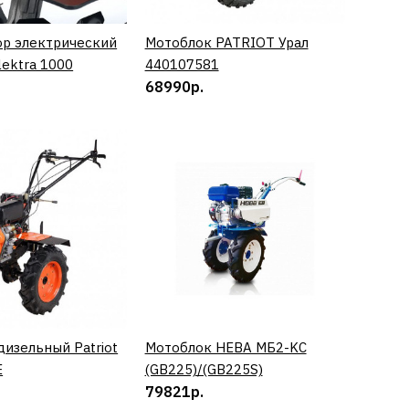
ор электрический
КУПИТЬ
Мотоблок PATRIOT Урал
КУПИТЬ
ektra 1000
440107581
КУПИТЬ
68990р.
СРАВНЕНИЮ
ТЬ В ПОЖЕЛАНИЯ
ор HYUNDAI T
изельный Patriot
КУПИТЬ
Мотоблок НЕВА МБ2-KC
КУПИТЬ
E
(GB225)/(GB225S)
КУПИТЬ
79821р.