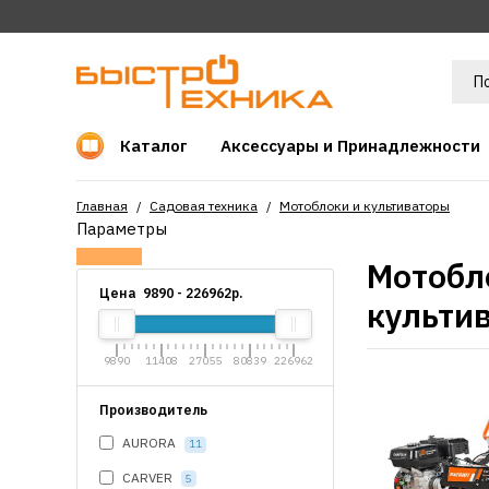
Каталог
Аксессуары и Принадлежности
Главная
Садовая техника
Мотоблоки и культиваторы
Параметры
Мотобл
Цена
9890
-
226962
р.
культи
9890
11408
27055
80839
226962
Производитель
AURORA
11
CARVER
5