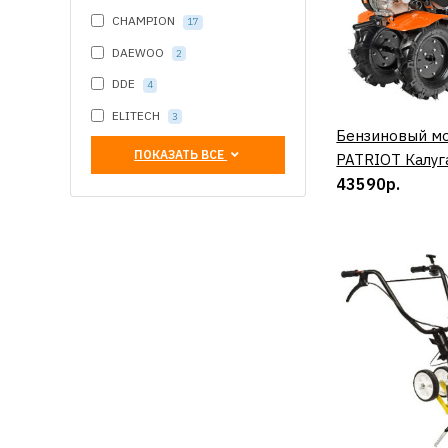
CHAMPION
17
DAEWOO
2
DDE
4
ELITECH
3
Бензиновый м
КУП
ПОКАЗАТЬ ВСЕ
PATRIOT Калуг
43590р.