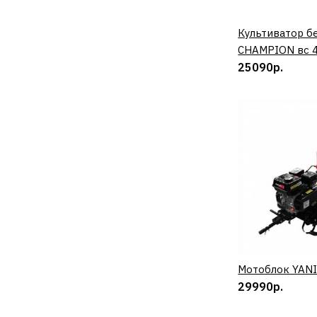
Культиватор б
КУП
CHAMPION вc 
25090р.
Мотоблок YANIS
КУП
29990р.