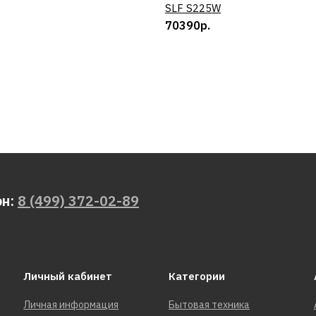
SLF S225W
70390р.
11090р.
ДОБАВИТЬ К 
ДОБАВИ
PATRIOT
Культиват
он:
8 (499) 372-02-89
электриче
Elektra 10
Личный кабинет
Категории
9890р.
Личная информация
Бытовая техника