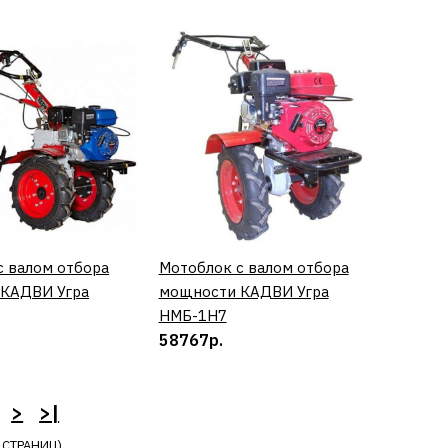
СРАВНЕНИЮ
ТЬ В ПОЖЕЛАНИЯ
ор HYUNDAI т
с валом отбора
КУПИТЬ
Мотоблок с валом отбора
КУПИТЬ
КАДВИ Угра
мощности КАДВИ Угра
НМБ-1Н7
КУПИТЬ
58767р.
СРАВНЕНИЮ
ТЬ В ПОЖЕЛАНИЯ
>
>|
 СТРАНИЦ)