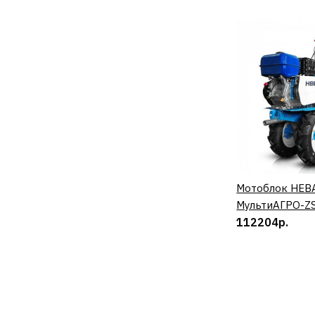
Мотоблок НЕВ
КУП
МультиАГРО-ZS
112204р.