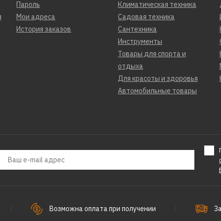
Пароль
Климатическая техника
я
Мои адреса
Садовая техника
История заказов
Сантехника
Инструменты
ДОБАВИТЬ К 
Товары для спорта и
ДОБАВИ
отдыха
Для красоты и здоровья
PATRIOT
Автомобильные товары
Мотоблок 
44010758
68990р.
Возможна оплата при получении
З
ДОБАВИТЬ К 