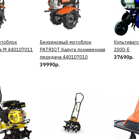
43590р.
отоблок
ИТЬ
Бензиновый мотоблок
КУПИТЬ
Культиват
а М 440107011
PATRIOT Калуга пониженная
2000-E
передача 440107010
37690р.
ДОБАВИТЬ К 
39990р.
ДОБАВИ
PATRIOT
Бензинов
PATRIOT К
пониженна
44010701