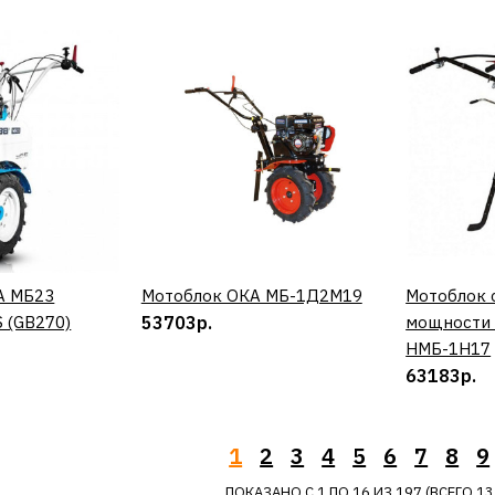
ДОБАВИТЬ К 
ДОБАВИ
HYUNDAI
Культиват
850
54390р.
А МБ23
ИТЬ
Мотоблок ОКА МБ-1Д2М19
КУПИТЬ
Мотоблок 
 (GB270)
53703р.
мощности 
НМБ-1Н17
63183р.
ДОБАВИТЬ К 
ДОБАВИ
1
2
3
4
5
6
7
8
9
ПОКАЗАНО С 1 ПО 16 ИЗ 197 (ВСЕГО 13