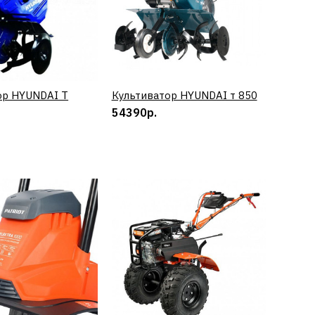
ор HYUNDAI T
КУПИТЬ
Культиватор HYUNDAI т 850
КУПИТЬ
КУПИТЬ
54390р.
СРАВНЕНИЮ
ТЬ В ПОЖЕЛАНИЯ
ый мотоблок
алуга
я передача
0