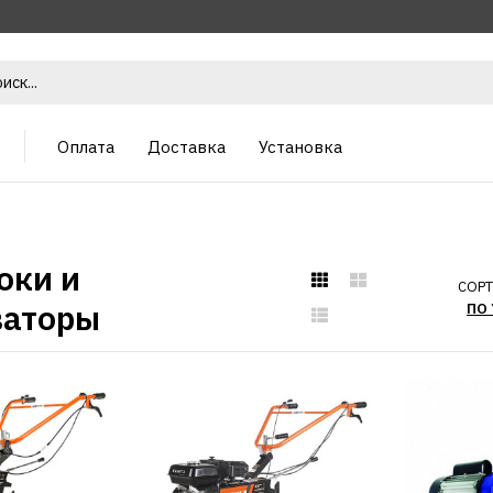
Оплата
Доставка
Установка
оки и
СОРТ
ваторы
PATRIOT
Бензинов
PATRIOT К
44010701