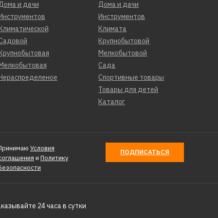
Дома и дачи
Дома и дачи
Инструментов
Инструментов
КУПИТЬ
Климатической
Климата
Садовой
Крупнобытовой
СРАВНЕНИЮ
Крупнобытовая
Мелкобытовой
ТЬ В ПОЖЕЛАНИЯ
Мелкобытовая
Сада
Нераспределеное
Спортивные товары
Товары для детей
PATRIOT Урал
Каталог
1
Принимаю
Условия
ПОДПИСАТЬСЯ
соглашения
и
Политику
Безопасности
КУПИТЬ
аказывайте 24 часа в сутки
СРАВНЕНИЮ