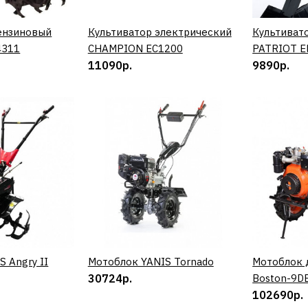
39990р.
ензиновый
ИТЬ
Культиватор электрический
КУПИТЬ
Культиват
4311
CHAMPION EC1200
PATRIOT El
11090р.
9890р.
ДОБАВИТЬ К 
ДОБАВИ
HYUNDAI
Культиват
2000-E
37690р.
 Angry II
ИТЬ
Мотоблок YANIS Tornado
КУПИТЬ
Мотоблок д
30724р.
Boston-9D
102690р.