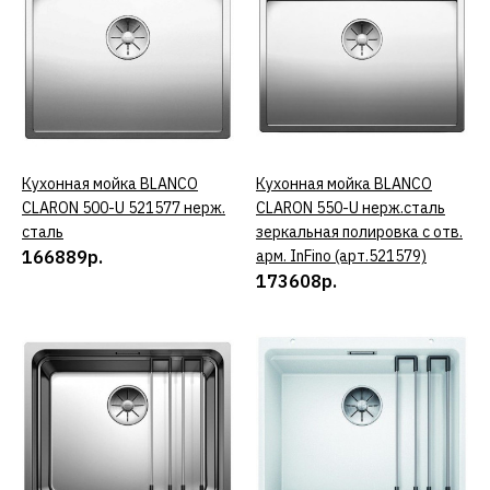
керамика белоснежный
91658р.
КУПИТЬ
ДОБАВИТЬ К СРАВНЕНИЮ
Кухонная мойка BLANCO
КУПИТЬ
Кухонная мойка BLANCO
КУПИТЬ
CLARON 500-U 521577 нерж.
CLARON 550-U нерж.сталь
ДОБАВИТЬ В ПОЖЕЛАНИЯ
сталь
зеркальная полировка с отв.
166889р.
арм. InFino (арт.521579)
BLANCO
173608р.
Кухонная мойка BLANCO
ANDANO 340/180-U
522979 нерж.сталь
124699р.
КУПИТЬ