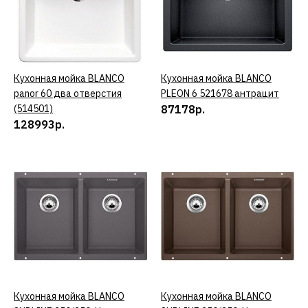
126007р.
КУПИТЬ
Кухонная мойка BLANCO
КУПИТЬ
Кухонная мойка BLANCO
КУПИТЬ
ДОБАВИТЬ К СРАВНЕНИЮ
panor 60 два отверстия
PLEON 6 521678 антрацит
ДОБАВИТЬ В ПОЖЕЛАНИЯ
(514501)
87178р.
128993р.
BLANCO
Кухонная мойка BLANCO
ETAGON 500-U 522231
белый
106220р.
КУПИТЬ
ДОБАВИТЬ К СРАВНЕНИЮ
Кухонная мойка BLANCO
КУПИТЬ
Кухонная мойка BLANCO
КУПИТЬ