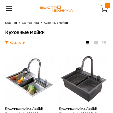
Главная
Сантехника
Кухонные мойки
Кухонные мойки
ФИЛЬТР
ABBER
Кухонная мойка ABBER
Wasser Kreis AF2194 хром
25200р.
КУПИТЬ
Кухонная мойка ABBER
КУПИТЬ
Кухонная мойка ABBER
КУПИТЬ
ДОБАВИТЬ К СРАВНЕНИЮ