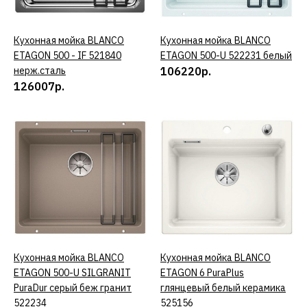
ДОБАВИТЬ К СРАВНЕНИЮ
ДОБАВИТЬ В ПОЖЕЛАНИЯ
Кухонная мойка BLANCO
КУПИТЬ
Кухонная мойка BLANCO
КУПИТЬ
ETAGON 500 - IF 521840
ETAGON 500-U 522231 белый
нерж.сталь
106220р.
BLANCO
126007р.
Кухонная мойка BLANCO
CLARON 500-U 521577
нерж. сталь
166889р.
КУПИТЬ
ДОБАВИТЬ К СРАВНЕНИЮ
ДОБАВИТЬ В ПОЖЕЛАНИЯ
Кухонная мойка BLANCO
КУПИТЬ
Кухонная мойка BLANCO
КУПИТЬ
ETAGON 500-U SILGRANIT
ETAGON 6 PuraPlus
BLANCO
PuraDur серый беж гранит
глянцевый белый керамика
Кухонная мойка BLANCO
522234
525156