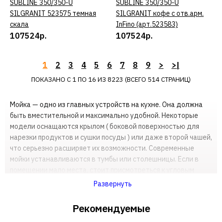
SUBLINE 350/350-U
SUBLINE 350/350-U
ДОБАВИТЬ В ПОЖЕЛАНИЯ
SILGRANIT 523575 темная
SILGRANIT кофе с отв.арм.
скала
InFino (арт.523583)
BLANCO
107524р.
107524р.
Кухонная мойка BLANCO
ETAGON 500-U SILGRANIT
PuraDur серый беж
1
2
3
4
5
6
7
8
9
>
>|
гранит 522234
ПОКАЗАНО С 1 ПО 16 ИЗ 8223 (ВСЕГО 514 СТРАНИЦ)
Мойка — одно из главных устройств на кухне. Она должна
106220р.
быть вместительной и максимально удобной. Некоторые
модели оснащаются крылом ( боковой поверхностью для
КУПИТЬ
нарезки продуктов и сушки посуды ) или даже второй чашей,
что серьезно расширяет их возможности. Современные
ДОБАВИТЬ К СРАВНЕНИЮ
мойки устанавливаются в тумбы или столешницы. Если в
ДОБАВИТЬ В ПОЖЕЛАНИЯ
помещении мало места, стоит присмотреться к угловым
моделям — они используют пространство наиболее
Развернуть
эффективно.
BLANCO
Кухонная мойка BLANCO
Рекомендуемые
Стальные мойки — самые практичные. Каменные экземпляры
ETAGON 6 PuraPlus
выглядят впечатляюще, но требуют бережного обращения.