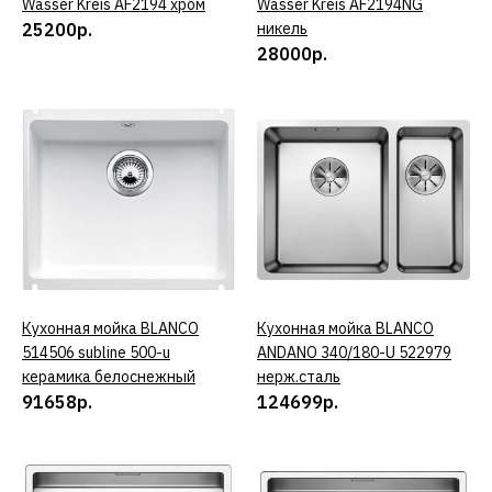
Wasser Kreis AF2194 хром
Wasser Kreis AF2194NG
ДОБАВИТЬ В ПОЖЕЛАНИЯ
25200р.
никель
28000р.
ABBER
Кухонная мойка ABBER
Wasser Kreis AF2194NG
никель
28000р.
КУПИТЬ
Кухонная мойка BLANCO
КУПИТЬ
Кухонная мойка BLANCO
КУПИТЬ
ДОБАВИТЬ К СРАВНЕНИЮ
514506 subline 500-u
ANDANO 340/180-U 522979
ДОБАВИТЬ В ПОЖЕЛАНИЯ
керамика белоснежный
нерж.сталь
91658р.
124699р.
BLANCO
Кухонная мойка BLANCO
514506 subline 500-u