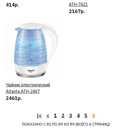
черный
414р.
ATH-7421
2167р.
4412р.
КУПИТЬ
ДОБАВИТЬ К СРАВНЕНИЮ
ДОБАВИТЬ В ПОЖЕЛАНИЯ
Фен ATLANTA ATH-6811
серый
Чайник электрический
КУПИТЬ
Atlanta ATH-2467
2461р.
2333р.
КУПИТЬ
|<
<
1
2
3
4
5
6
ПОКАЗАНО С 81 ПО 89 ИЗ 89 (ВСЕГО 6 СТРАНИЦ)
ДОБАВИТЬ К СРАВНЕНИЮ