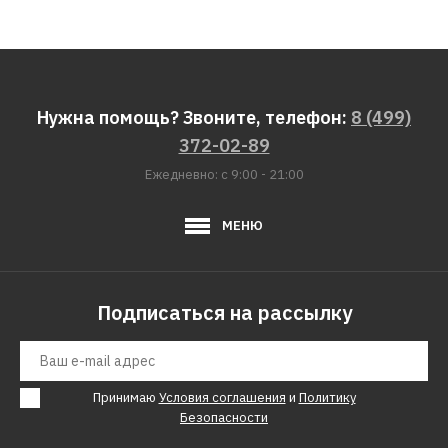
ДОБАВИТЬ В ПОЖЕЛАНИЯ
Щипцы для завивки
волос ATLANTA ath-6652
Нужна помощь? Звоните, телефон:
8 (499)
372-02-89
414р.
Ежедневно: с 9:00 - 21:00
КУПИТЬ
МЕНЮ
ДОБАВИТЬ К СРАВНЕНИЮ
ДОБАВИТЬ В ПОЖЕЛАНИЯ
Подписаться на рассылку
Проточный
водонагреватель
ATLANTA ATH-7421
Принимаю
Условия соглашения
и
Политику
Безопасности