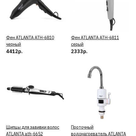
КУПИТЬ
ДОБАВИТЬ К СРАВНЕНИЮ
ДОБАВИТЬ В ПОЖЕЛАНИЯ
Фен ATLANTA ATH-6810
КУПИТЬ
Фен ATLANTA ATH-6811
КУПИТЬ
черный
серый
Фен ATLANTA ATH-6766
4412р.
2333р.
белый
3611р.
КУПИТЬ
ДОБАВИТЬ К СРАВНЕНИЮ
ДОБАВИТЬ В ПОЖЕЛАНИЯ
Щипцы для завивки волос
КУПИТЬ
Проточный
КУПИТЬ
Фен ATLANTA ATH-6810
ATLANTA ath-6652
водонагреватель ATLANTA