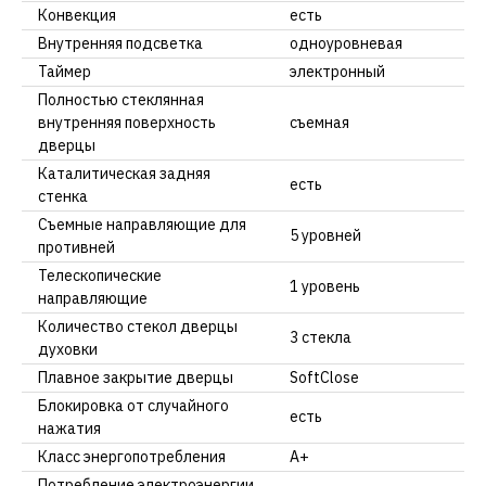
Конвекция
есть
Внутренняя подсветка
одноуровневая
Таймер
электронный
Полностью стеклянная
внутренняя поверхность
съемная
дверцы
Каталитическая задняя
есть
стенка
Съемные направляющие для
5 уровней
противней
Телескопические
1 уровень
направляющие
Количество стекол дверцы
3 стекла
духовки
Плавное закрытие дверцы
SoftClose
Блокировка от случайного
есть
нажатия
Класс энергопотребления
A+
Потребление электроэнергии