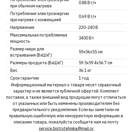
0.88 Вт/ч
при обычном нагреве
Потребление электроэнергии
0.69 Вт/ч
при нагреве с конвекцией
Напряжение
220-240 В
Максимальная потребляемая
3400 Вт
мощность
Размер ниши для
59х56х55 см
встраивания (ВхШхГ)
Размеры продукта (ВхШхГ)
59.5х59.4х56.7 см
Вес
36.1 кг
Срок гарантии
1 год
Информационный материал о товаре несет справочный
характер и не является публичной офертой. Комплект
поставки, а также внешний вид продукции могут отличаться
от указанных или быть изменены производителем без
предварительного уведомления. Если вы заметили не
правильную,ошибочную или некорректную информацию в
описании товара, пожалуйста сообщите нам на почту
service.bistrotehnika@mail.ru