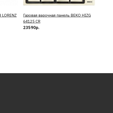
B LORENZ
Газовая варочная панель BEKO HIZG
КУПИТЬ
Винный
64125 CR
0673 
23590р.
50890