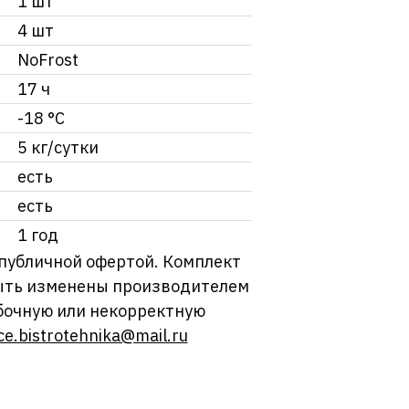
1 шт
4 шт
NoFrost
17 ч
-18 °C
5 кг/сутки
есть
есть
1 год
 публичной офертой. Комплект
 быть изменены производителем
бочную или некорректную
ce.bistrotehnika@mail.ru