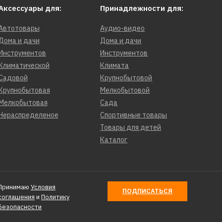
Аксессуары для:
Принадлежности для:
Автотовары
Аудио-видео
Дома и дачи
Дома и дачи
Инструментов
Инструментов
Климатической
Климата
Садовой
Крупнобытовой
Крупнобытовая
Мелкобытовой
Мелкобытовая
Сада
Нераспределеное
Спортивные товары
Товары для детей
Каталог
Принимаю
Условия
ПОДПИСАТЬСЯ
соглашения
и
Политику
Безопасности