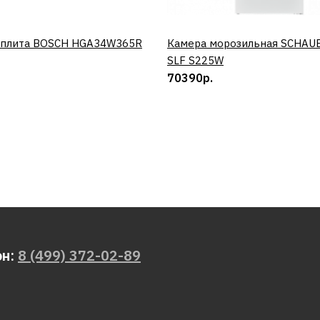
 плита BOSCH HGA34W365R
КУПИТЬ
Камера морозильная SCHAU
КУПИТЬ
SLF S225W
70390р.
он:
8 (499) 372-02-89