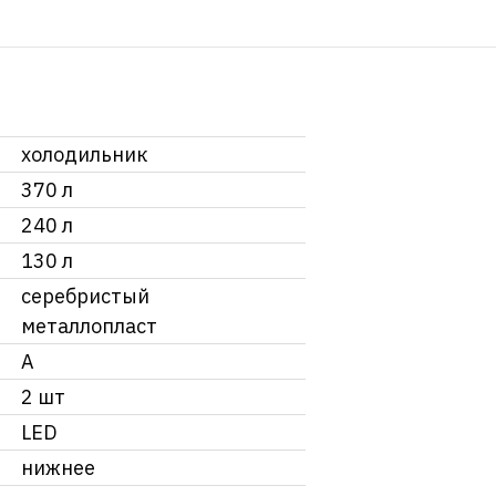
холодильник
370 л
240 л
130 л
серебристый
металлопласт
A
2 шт
LED
нижнее