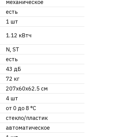
механическое
есть
1 шт
1.12 кВтч
N, ST
есть
43 дБ
72 кг
207х60х62.5 см
4 шт
от 0 до 8 °C
стекло/пластик
автоматическое