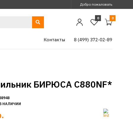
Добро пожаловать
0
0
Контакты
8 (499) 372-02-89
ильник БИРЮСА C880NF*
88948
В НАЛИЧИИ
.