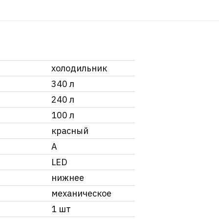
холодильник
340 л
240 л
100 л
красный
A
LED
нижнее
механическое
1 шт