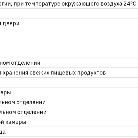
ргии, при температуре окружающего воздуха 24°C
я двери
ьном отделении
я хранения свежих пищевых продуктов
меры
льном отделении
ильном отделении
ой камеры
да