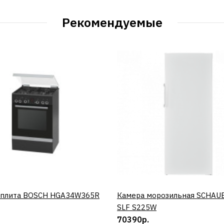
Рекомендуемые
 плита BOSCH HGA34W365R
КУПИТЬ
Камера морозильная SCHAU
КУПИТЬ
SLF S225W
70390р.