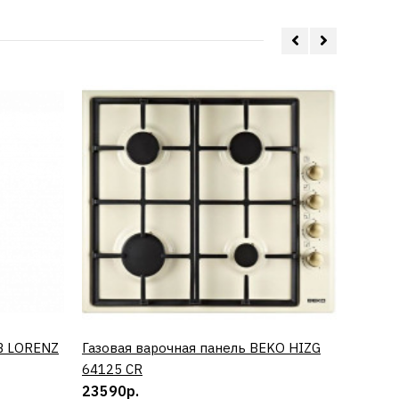
B LORENZ
Газовая варочная панель BEKO HIZG
КУПИТЬ
Винный
64125 CR
0673 
23590р.
50890