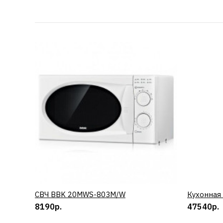
СВЧ BBK 20MWS-803M/W
КУПИТЬ
Кухонная
8190р.
47540р.