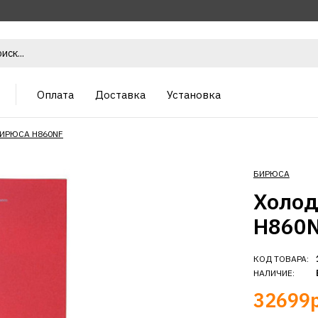
Оплата
Доставка
Установка
БИРЮСА H860NF
БИРЮСА
Холо
H860
КОД ТОВАРА:
НАЛИЧИЕ:
32699р