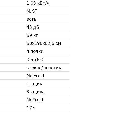
1,03 кВт/ч
N, ST
есть
43 дБ
69 кг
60х190х62,5 см
4 полки
0 до 8°C
стекло/пластик
No Frost
1 ящик
3 ящика
NoFrost
17 ч