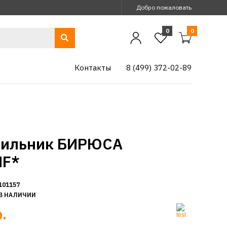
Добро пожаловать
0
0
Контакты
8 (499) 372-02-89
дильник БИРЮСА
NF*
101157
В НАЛИЧИИ
.