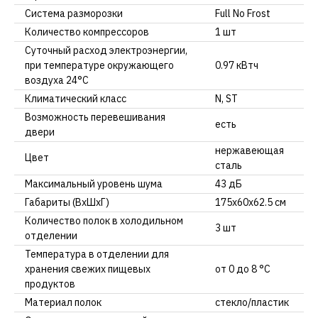
Система разморозки
Full No Frost
Количество компрессоров
1 шт
Суточный расход электроэнергии,
при температуре окружающего
0.97 кВтч
воздуха 24°C
Климатический класс
N, ST
Возможность перевешивания
есть
двери
нержавеющая
Цвет
сталь
Максимальный уровень шума
43 дБ
Габариты (ВхШхГ)
175х60х62.5 см
Количество полок в холодильном
3 шт
отделении
Температура в отделении для
хранения свежих пищевых
от 0 до 8 °C
продуктов
Материал полок
стекло/пластик