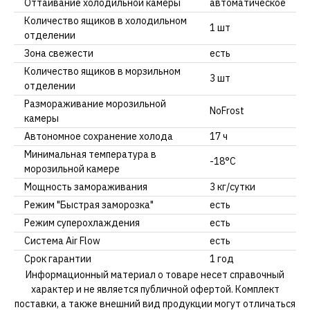
Оттаивание холодильной камеры
автоматическое
Количество ящиков в холодильном
1 шт
отделении
Зона свежести
есть
Количество ящиков в морзильном
3 шт
отделении
Размораживание морозильной
NoFrost
камеры
Автономное сохранение холода
17 ч
Минимальная температура в
-18°C
морозильной камере
Мощность замораживания
3 кг/сутки
Режим "Быстрая заморозка"
есть
Режим суперохлаждения
есть
Система Air Flow
есть
Срок гарантии
1 год
Информационный материал о товаре несет справочный
характер и не является публичной офертой. Комплект
поставки, а также внешний вид продукции могут отличаться