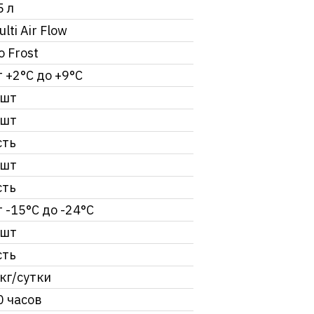
5 л
lti Air Flow
o Frost
т +2°С до +9°C
 шт
 шт
сть
 шт
сть
т -15°С до -24°С
 шт
сть
 кг/сутки
0 часов