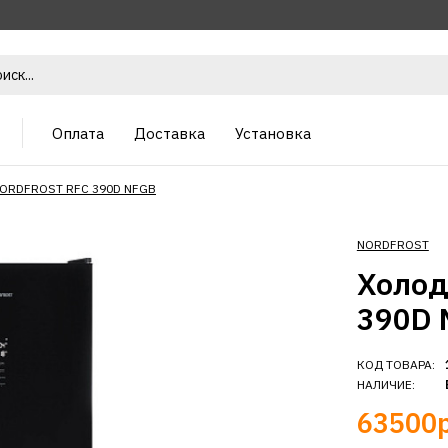
Оплата
Доставка
Установка
NORDFROST RFC 390D NFGB
NORDFROST
Холод
390D 
КОД ТОВАРА:
НАЛИЧИЕ:
63500р