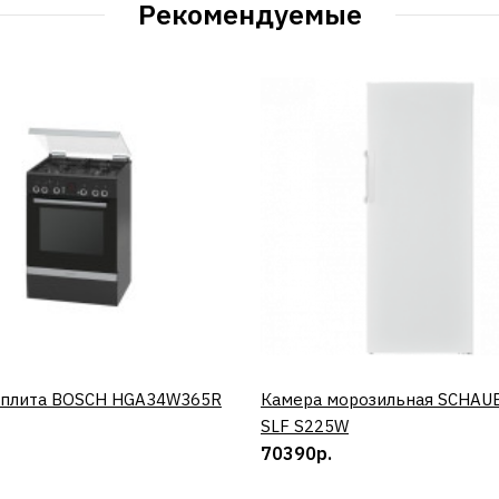
Рекомендуемые
 плита BOSCH HGA34W365R
КУПИТЬ
Камера морозильная SCHAU
КУПИТЬ
SLF S225W
70390р.