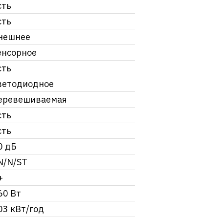
сть
сть
нешнее
енсорное
сть
ветодиодное
еревешиваемая
сть
сть
0 дБ
N/N/ST
+
60 Вт
03 кВт/год