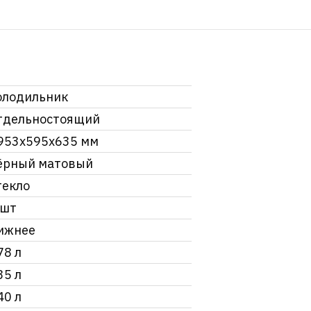
олодильник
тдельностоящий
953х595х635 мм
ёрный матовый
текло
 шт
ижнее
78 л
35 л
40 л