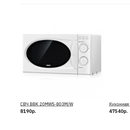
СВЧ BBK 20MWS-803M/W
КУПИТЬ
Кухонная
8190р.
47540р.