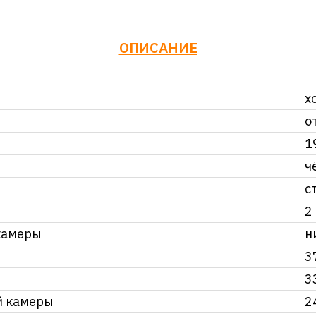
ОПИСАНИЕ
х
о
1
ч
с
2
камеры
н
3
3
й камеры
2