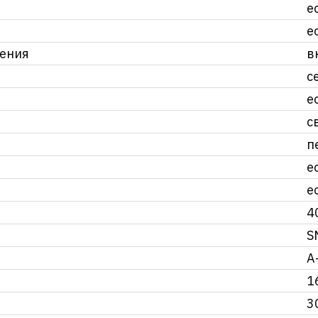
е
е
ления
в
с
е
с
п
е
е
4
S
А
1
3