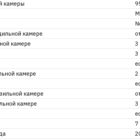
й камеры
9
Mu
N
дильной камере
о
ьной камере
3
3
е
льной камере
2
е
зильной камере
о
льной камере
3
е
7
да
2