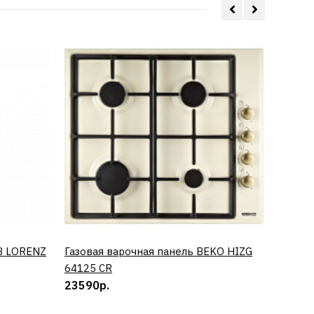
B LORENZ
Газовая варочная панель BEKO HIZG
КУПИТЬ
Винный
64125 CR
0673 
23590р.
50890