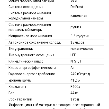
Объем морозильной камеры
52 л
Система охлаждения
De Frost
Система размораживания
капельная
холодильной камеры
Система размораживания
ручная
морозильной камеры
Мощность замораживания
3.5 кг/сутки
Автономное сохранение холода
13 часов
Тип управления
механическое
Тип внутреннего освещения
LED
Климатический класс
N, ST, T
Класс энергоэффективности
A+
Годовое энергопотребление
249 кВт/год
Уровень шума
41 дБ
Хладагент
R600a
Вес
44 кг
Срок гарантии
1 год
Информационный материал о товаре несет справочный