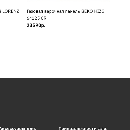
B LORENZ
Газовая варочная панель BEKO HIZG
КУПИТЬ
Винный
64125 CR
0673 
23590р.
50890
Аксессуары для:
Принадлежности для: