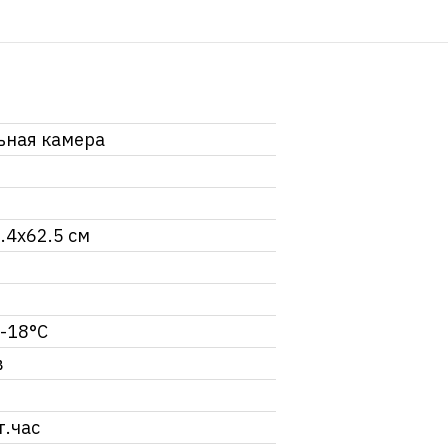
ьная камера
.4x62.5 см
-18°С
в
т.час