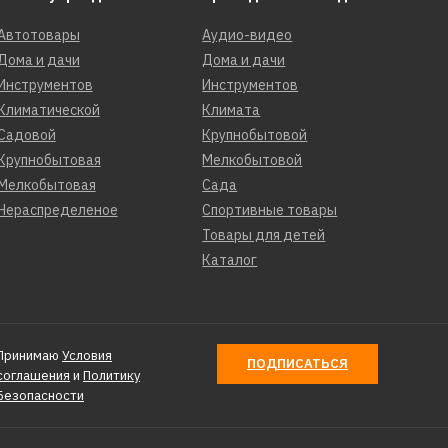
Автотовары
Аудио-видео
Дома и дачи
Дома и дачи
Инструментов
Инструментов
Климатической
Климата
Садовой
Крупнобытовой
Крупнобытовая
Мелкобытовой
Мелкобытовая
Сада
Нераспределеное
Спортивные товары
Товары для детей
Каталог
Принимаю
Условия
ПОДПИСАТЬСЯ
соглашения
и
Политику
Безопасности