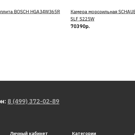
 плита BOSCH HGA34W365R
КУПИТЬ
Камера морозильная SCHAU
КУПИТЬ
SLF S225W
70390р.
он:
8 (499) 372-02-89
Личный кабинет
Категории