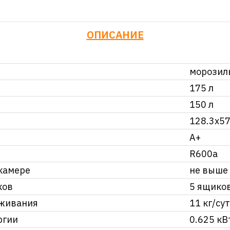
ОПИСАНИЕ
морозил
175 л
150 л
128.3x57
A+
R600a
камере
не выше 
ков
5 ящико
аживания
11 кг/сут
ргии
0.625 кВ