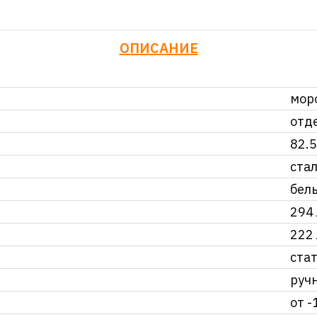
ОПИСАНИЕ
мор
отд
82.
ста
бел
294 
222 
ста
руч
от -