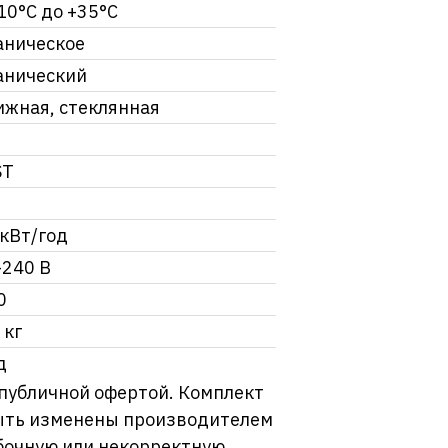
10°C до +35°C
аническое
анический
ижная, стеклянная
ь
ST
 кВт/год
-240 В
0
 кг
д
 публичной офертой. Комплект
 быть изменены производителем
бочную или некорректную