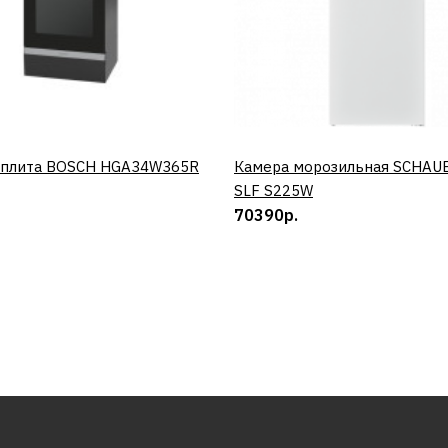
 плита BOSCH HGA34W365R
КУПИТЬ
Камера морозильная SCHAU
КУПИТЬ
SLF S225W
70390р.