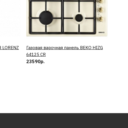
B LORENZ
Газовая варочная панель BEKO HIZG
КУПИТЬ
Винный
64125 CR
0673 
23590р.
50890