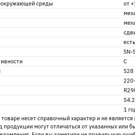
 окружающей среды
от +
мех
мех
сдв
ест
SN-
тивности
С
и
528
220
R29
54.2
1 го
оваре несет справочный характер и не является
д продукции могут отличаться от указанных или
ведомления. Если вы заметили не правильную,оши