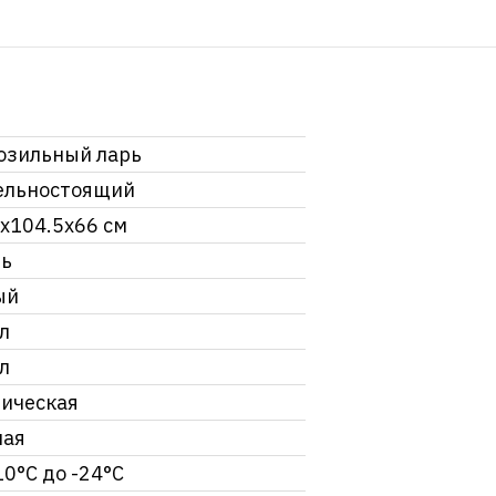
озильный ларь
ельностоящий
5х104.5х66 см
ль
ый
л
л
тическая
ная
10°C до -24°C