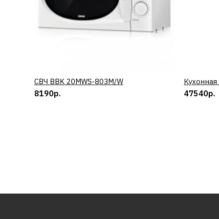
СВЧ BBK 20MWS-803M/W
КУПИТЬ
Кухонная
8190р.
47540р.