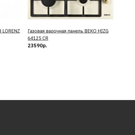
B LORENZ
Газовая варочная панель BEKO HIZG
КУПИТЬ
Винный
64125 CR
0673 
23590р.
50890