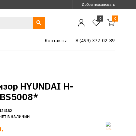
Добро пожаловать
0
0
Контакты
8 (499) 372-02-89
изор HYUNDAI H-
BS5008*
124182
НЕТ В НАЛИЧИИ
.