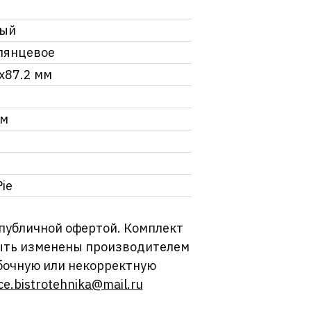
тый
лянцевое
x87.2 мм
мм
Pie
 публичной офертой. Комплект
 быть изменены производителем
бочную или некорректную
ce.bistrotehnika@mail.ru