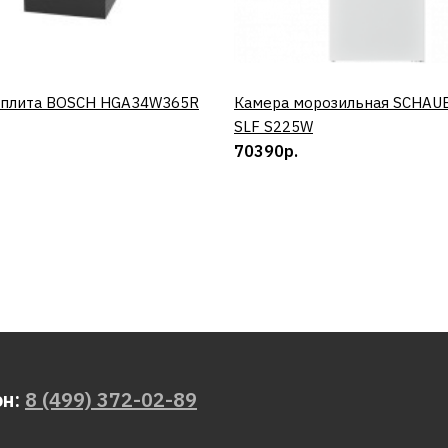
 плита BOSCH HGA34W365R
КУПИТЬ
Камера морозильная SCHAU
КУПИТЬ
SLF S225W
70390р.
он:
8 (499) 372-02-89