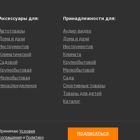
Аксессуары для:
Принадлежности для:
Автотовары
Аудио-видео
Дома и дачи
Дома и дачи
Инструментов
Инструментов
Климатической
Климата
Садовой
Крупнобытовой
Крупнобытовая
Мелкобытовой
Мелкобытовая
Сада
Нераспределеное
Спортивные товары
Товары для детей
Каталог
Принимаю
Условия
ПОДПИСАТЬСЯ
соглашения
и
Политику