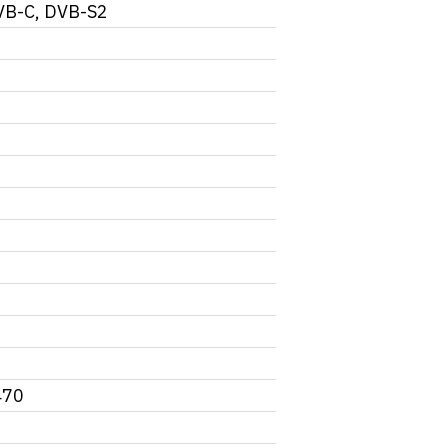
VB-C, DVB-S2
470