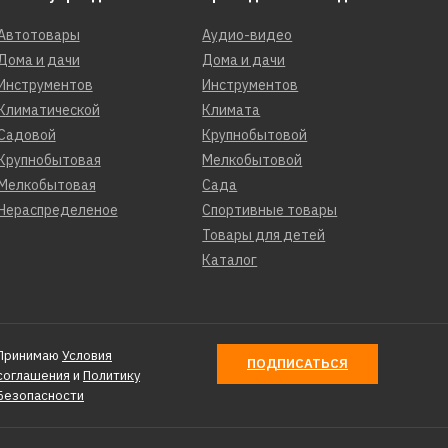
Автотовары
Аудио-видео
Дома и дачи
Дома и дачи
Инструментов
Инструментов
Климатической
Климата
Садовой
Крупнобытовой
Крупнобытовая
Мелкобытовой
Мелкобытовая
Сада
Нераспределеное
Спортивные товары
Товары для детей
Каталог
Принимаю
Условия
ПОДПИСАТЬСЯ
соглашения
и
Политику
Безопасности