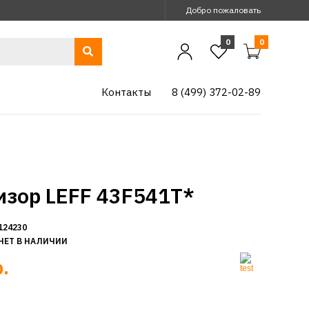
Добро пожаловать
0
0
Контакты
8 (499) 372-02-89
изор LEFF 43F541T*
124230
НЕТ В НАЛИЧИИ
.