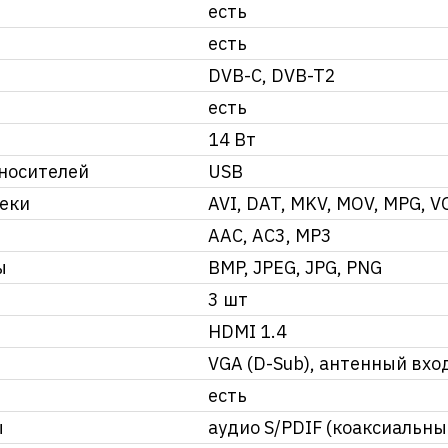
есть
есть
DVB-C, DVB-T2
есть
14 Вт
носителей
USB
еки
AVI, DAT, MKV, MOV, MPG, V
AAC, AC3, MP3
ы
BMP, JPEG, JPG, PNG
3 шт
HDMI 1.4
VGA (D-Sub), антенный вхо
есть
ы
аудио S/PDIF (коаксиальны