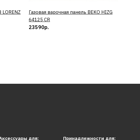
B LORENZ
Газовая варочная панель BEKO HIZG
КУПИТЬ
Винный
64125 CR
0673 
23590р.
50890
Аксессуары для:
Принадлежности для: