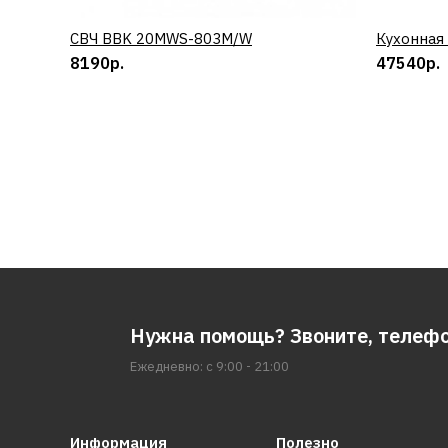
СВЧ BBK 20MWS-803M/W
КУПИТЬ
Кухонная
8190р.
47540р.
Нужна помощь? Звоните, телеф
Ежедневно: с 9:00 - 21:00
Информация
Полезно