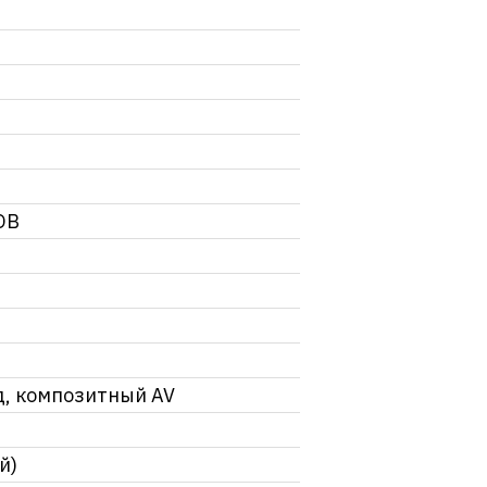
OB
д, композитный AV
й)