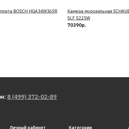
 плита BOSCH HGA34W365R
КУПИТЬ
Камера морозильная SCHAU
КУПИТЬ
SLF S225W
70390р.
он:
8 (499) 372-02-89
Личный кабинет
Категории