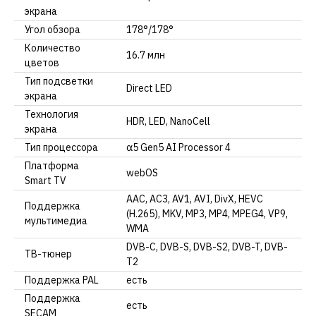
экрана
Угол обзора
178°/178°
Количество
16.7 млн
цветов
Тип подсветки
Direct LED
экрана
Технология
HDR, LED, NanoCell
экрана
Тип процессора
α5 Gen5 AI Processor 4
Платформа
webOS
Smart TV
AAC, AC3, AV1, AVI, DivX, HEVC
Поддержка
(H.265), MKV, MP3, MP4, MPEG4, VP9,
мультимедиа
WMA
DVB-C, DVB-S, DVB-S2, DVB-T, DVB-
ТВ-тюнер
T2
Поддержка PAL
есть
Поддержка
есть
SECAM