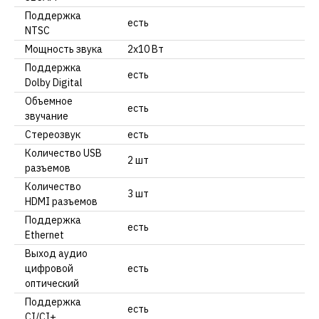
Поддержка
есть
NTSC
Мощность звука
2х10 Вт
Поддержка
есть
Dolby Digital
Объемное
есть
звучание
Стереозвук
есть
Количество USB
2 шт
разъемов
Количество
3 шт
HDMI разъемов
Поддержка
есть
Ethernet
Выход аудио
цифровой
есть
оптический
Поддержка
есть
CI/CI+