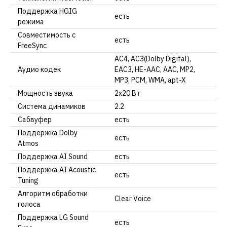
Поддержка HGIG
есть
режима
Совместимость с
есть
FreeSync
AC4, AC3(Dolby Digital),
Аудио кодек
EAC3, HE-AAC, AAC, MP2,
MP3, PCM, WMA, apt-X
Мощность звука
2х20 Вт
Система динамиков
2.2
Сабвуфер
есть
Поддержка Dolby
есть
Atmos
Поддержка AI Sound
есть
Поддержка AI Acoustic
есть
Tuning
Алгоритм обработки
Clear Voice
голоса
Поддержка LG Sound
есть