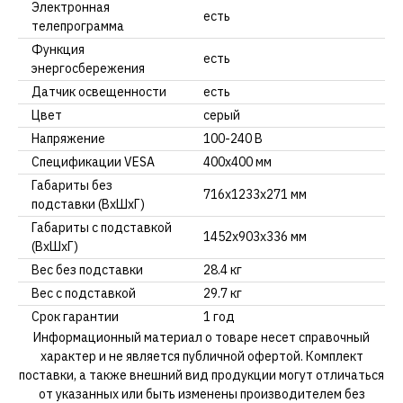
Электронная
есть
телепрограмма
Функция
есть
энергосбережения
Датчик освещенности
есть
Цвет
серый
Напряжение
100-240 В
Спецификации VESA
400х400 мм
Габариты без
716x1233x271 мм
подставки (ВхШхГ)
Габариты с подставкой
1452x903x336 мм
(ВхШхГ)
Вес без подставки
28.4 кг
Вес с подставкой
29.7 кг
Срок гарантии
1 год
Информационный материал о товаре несет справочный
характер и не является публичной офертой. Комплект
поставки, а также внешний вид продукции могут отличаться
от указанных или быть изменены производителем без