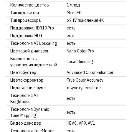
Количество цветов
1 млрд
Тип подсветки
Mini LED
Тип процессора
α7 IV поколения 4K
Поддержка HDR10 Pro
есть
Поддержка HLG
есть
Технология AI Upscaling
есть
Цветовой диапазон
Nano Color Pro
Возможность
Local Dimming
управления подсветкой
Цветобустер
Advanced Color Enhancer
Цветокорректор
True Color Accuracy
Подавление шума
двухступенчатое
Технология AI
есть
Brightness
Технология Dynamic
есть
Tone Mapping
Видео декодер
HEVC, VP9, AV1
Технология TrueMotion
есть