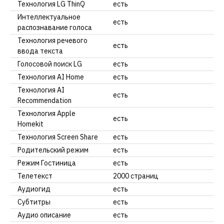
Технология LG ThinQ
есть
Интеллектуальное
есть
распознавание голоса
Технология речевого
есть
ввода текста
Голосовой поиск LG
есть
Технология AI Home
есть
Технология AI
есть
Recommendation
Технология Apple
есть
Homekit
Технология Screen Share
есть
Родительский режим
есть
Режим Гостиница
есть
Телетекст
2000 страниц
Аудиогид
есть
Субтитры
есть
Аудио описание
есть