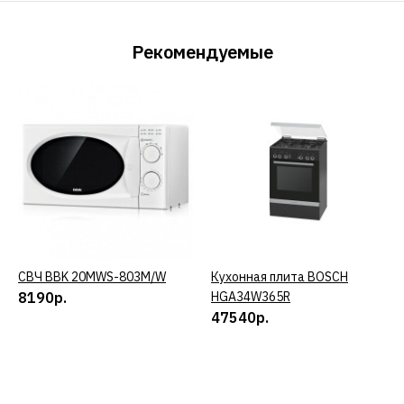
Рекомендуемые
СВЧ BBK 20MWS-803M/W
КУПИТЬ
Кухонная плита BOSCH
КУПИТЬ
8190р.
HGA34W365R
47540р.