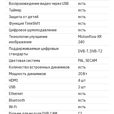
Воспроизведение видео через USB
есть
Таймер
есть
Защита от детей
есть
Функция TimeShift
есть
Цифровое шумоподавление
есть
Технологии улучшения
Motionflow XR
изображения
240
Поддерживаемые цифровые
DVB-T, DVB-T2
стандарты
Цветовая система
PAL, SECAM
Количество встроенных динамиков
есть
Мощность динамиков
20 Вт
HDMI
4 шт
USB
2 шт
Ethernet
есть
Bluetooth
есть
Wi-Fi
есть
Разъем для модуля DVB CAM
CI