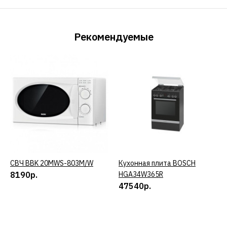
Рекомендуемые
СВЧ BBK 20MWS-803M/W
КУПИТЬ
Кухонная плита BOSCH
КУПИТЬ
8190р.
HGA34W365R
47540р.