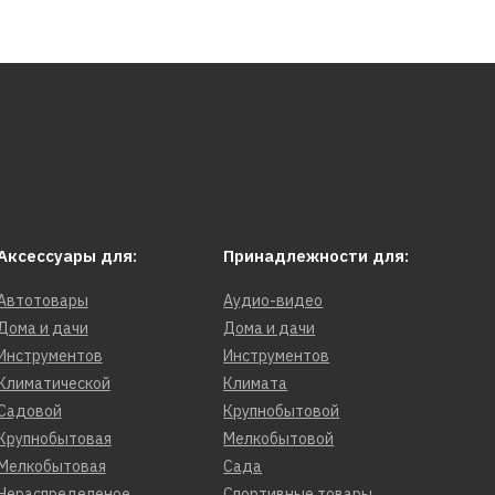
Аксессуары для:
Принадлежности для:
Автотовары
Аудио-видео
Дома и дачи
Дома и дачи
Инструментов
Инструментов
Климатической
Климата
Садовой
Крупнобытовой
Крупнобытовая
Мелкобытовой
Мелкобытовая
Сада
Нераспределеное
Спортивные товары