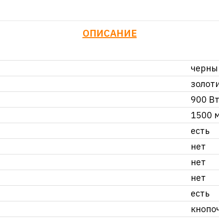
ОПИСАНИЕ
черны
золот
900 В
1500 
есть
нет
нет
нет
есть
кнопо