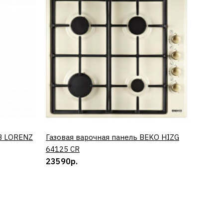
B LORENZ
Газовая варочная панель BEKO HIZG
КУПИТЬ
Винный
64125 CR
0673 
23590р.
50890