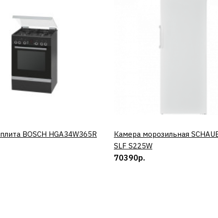
 плита BOSCH HGA34W365R
КУПИТЬ
Камера морозильная SCHAU
КУПИТЬ
SLF S225W
70390р.