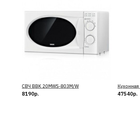
СВЧ BBK 20MWS-803M/W
КУПИТЬ
Кухонная
8190р.
47540р.