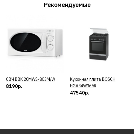
Рекомендуемые
СВЧ BBK 20MWS-803M/W
КУПИТЬ
Кухонная плита BOSCH
КУПИТЬ
8190р.
HGA34W365R
47540р.