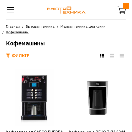
Главная
Бытовая техника
Мелкая техника для кухни
Кофемашины
Кофемашины
ФИЛЬТР
SAECO
Кофеавтомат SAECO
PHEDRA EVO 9GR RI BLK
226210р.
КУПИТЬ