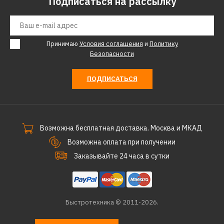
Подписаться на рассылку
КУПИТЬ
ДОБАВИТЬ К СРАВНЕНИЮ
ДОБАВИТЬ В ПОЖЕЛАНИЯ
Принимаю
Условия соглашения
и
Политику
Безопасности
BOSCH
Кофемашина BOSCH tes
ПОДПИСАТЬСЯ
80323 rw
56460р.
Возможна бесплатная доставка. Москва и МКАД
Возможна оплата при получении
КУПИТЬ
Заказывайте 24 часа в сутки
ДОБАВИТЬ К СРАВНЕНИЮ
ДОБАВИТЬ В ПОЖЕЛАНИЯ
Быстротехника © 2011-2026.
BOSCH
Кофемашина BOSCH tes