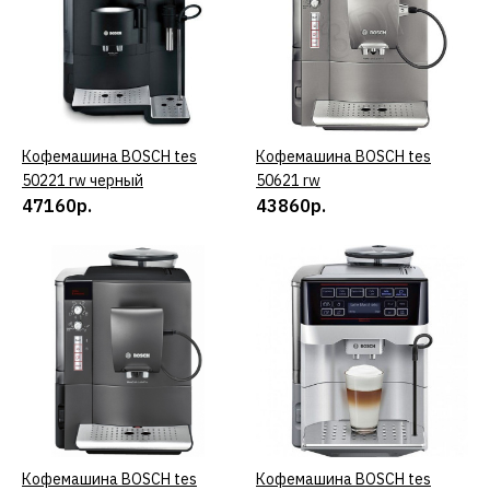
26870р.
КУПИТЬ
ДОБАВИТЬ К СРАВНЕНИЮ
Кофемашина BOSCH tes
КУПИТЬ
Кофемашина BOSCH tes
КУПИТЬ
50221 rw черный
50621 rw
ДОБАВИТЬ В ПОЖЕЛАНИЯ
47160р.
43860р.
BOSCH
Кофемашина BOSCH
Tassimo TAS1006
26040р.
КУПИТЬ
ДОБАВИТЬ К СРАВНЕНИЮ
Кофемашина BOSCH tes
КУПИТЬ
Кофемашина BOSCH tes
КУПИТЬ