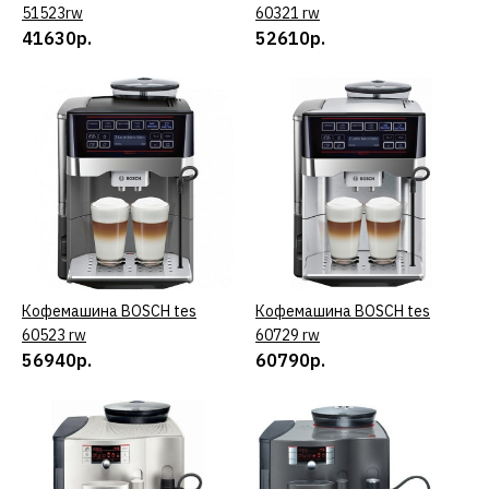
ДОБАВИТЬ В ПОЖЕЛАНИЯ
51523rw
60321 rw
41630р.
52610р.
BOSCH
Кофемашина BOSCH tes
50221 rw черный
47160р.
КУПИТЬ
ДОБАВИТЬ К СРАВНЕНИЮ
Кофемашина BOSCH tes
КУПИТЬ
Кофемашина BOSCH tes
КУПИТЬ
ДОБАВИТЬ В ПОЖЕЛАНИЯ
60523 rw
60729 rw
56940р.
60790р.
BOSCH
Кофемашина BOSCH tes
50621 rw