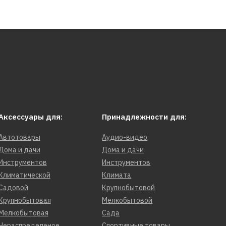
Аксессуары для:
Принадлежности для:
Автотовары
Аудио-видео
Дома и дачи
Дома и дачи
Инструментов
Инструментов
Климатической
Климата
Садовой
Крупнобытовой
Крупнобытовая
Мелкобытовой
Мелкобытовая
Сада
Нераспределеное
Спортивные товары