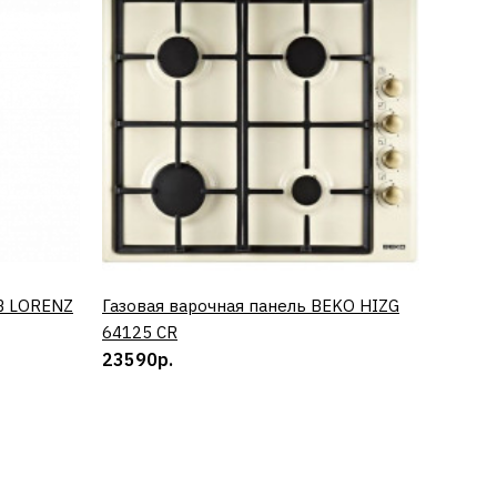
B LORENZ
Газовая варочная панель BEKO HIZG
КУПИТЬ
Винный
64125 CR
0673 
23590р.
50890