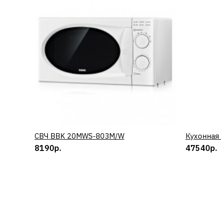
СВЧ BBK 20MWS-803M/W
КУПИТЬ
Кухонная
8190р.
47540р.