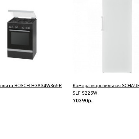
 плита BOSCH HGA34W365R
КУПИТЬ
Камера морозильная SCHAU
КУПИТЬ
SLF S225W
70390р.