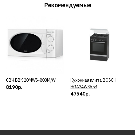
Рекомендуемые
СВЧ BBK 20MWS-803M/W
КУПИТЬ
Кухонная плита BOSCH
КУПИТЬ
8190р.
HGA34W365R
47540р.