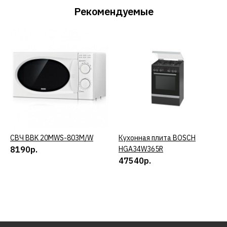
Рекомендуемые
СВЧ BBK 20MWS-803M/W
КУПИТЬ
Кухонная плита BOSCH
КУПИТЬ
8190р.
HGA34W365R
47540р.