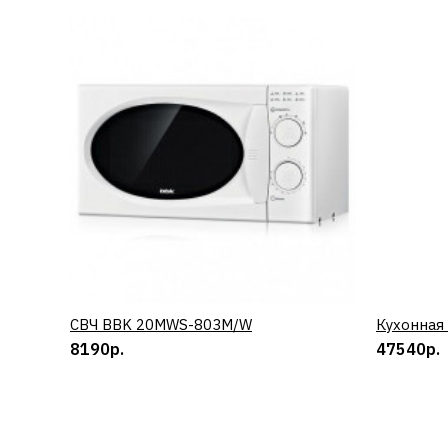
СВЧ BBK 20MWS-803M/W
КУПИТЬ
Кухонная
8190р.
47540р.