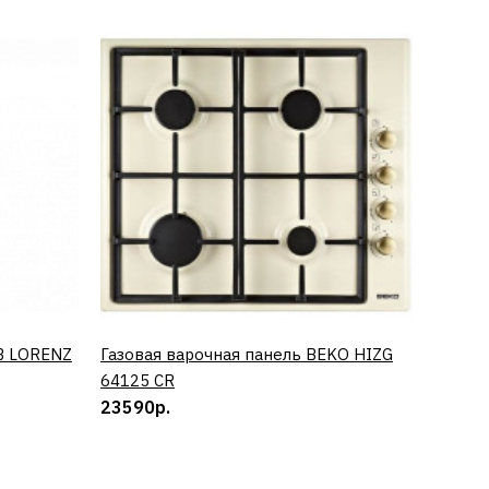
B LORENZ
Газовая варочная панель BEKO HIZG
КУПИТЬ
Винный
64125 CR
0673 
23590р.
50890