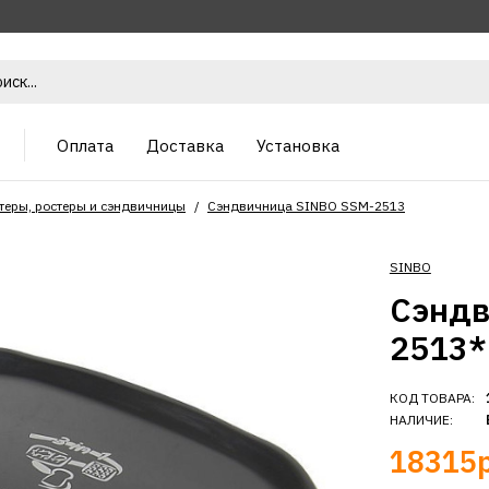
Оплата
Доставка
Установка
теры, ростеры и сэндвичницы
Сэндвичница SINBO SSM-2513
SINBO
Сэндв
2513*
КОД ТОВАРА:
НАЛИЧИЕ:
18315р