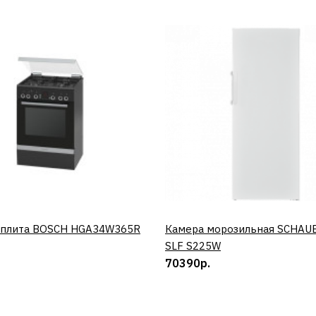
 плита BOSCH HGA34W365R
КУПИТЬ
Камера морозильная SCHAU
КУПИТЬ
SLF S225W
70390р.