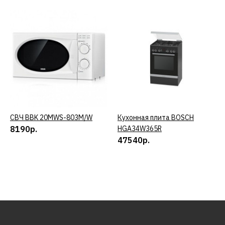
СВЧ BBK 20MWS-803M/W
КУПИТЬ
Кухонная плита BOSCH
КУПИТЬ
8190р.
HGA34W365R
47540р.