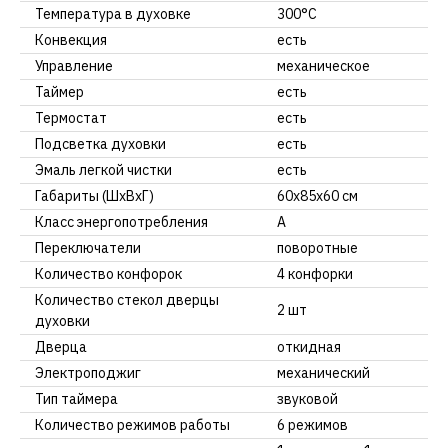
Температура в духовке
300°C
Конвекция
есть
Управление
механическое
Таймер
есть
Термостат
есть
Подсветка духовки
есть
Эмаль легкой чистки
есть
Габариты (ШхВхГ)
60х85х60 см
Класс энергопотребления
A
Переключатели
поворотные
Количество конфорок
4 конфорки
Количество стекол дверцы
2 шт
духовки
Дверца
откидная
Электроподжиг
механический
Тип таймера
звуковой
Количество режимов работы
6 режимов