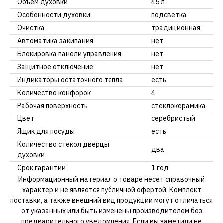
Объем духовки
45 л
Особенности духовки
подсветка
Очистка
традиционная
Автоматика закипания
нет
Блокировка панели управления
нет
Защитное отключение
нет
Индикаторы остаточного тепла
есть
Количество конфорок
4
Рабочая поверхность
стеклокерамика
Цвет
серебристый
Ящик для посуды
есть
Количество стекол дверцы
два
духовки
Срок гарантии
1 год
Информационный материал о товаре несет справочный
характер и не является публичной офертой. Комплект
поставки, а также внешний вид продукции могут отличаться
от указанных или быть изменены производителем без
предварительного уведомления. Если вы заметили не