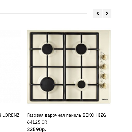
B LORENZ
Газовая варочная панель BEKO HIZG
КУПИТЬ
Винный
64125 CR
0673 
23590р.
50890