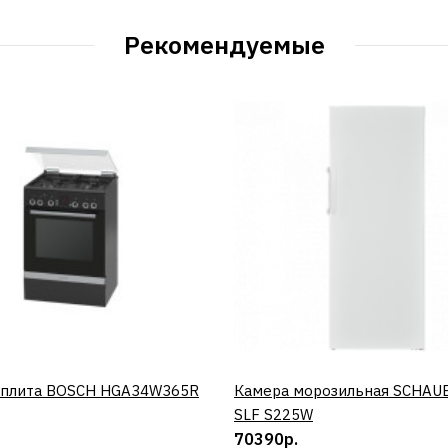
Рекомендуемые
 плита BOSCH HGA34W365R
КУПИТЬ
Камера морозильная SCHAU
КУПИТЬ
SLF S225W
70390р.