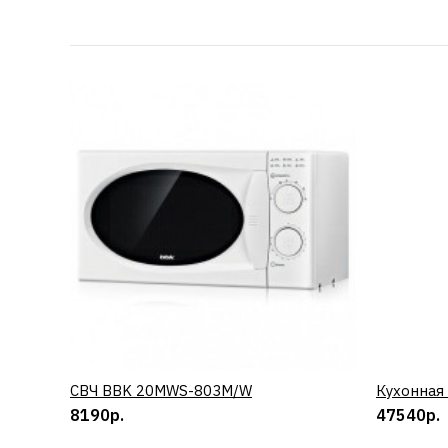
СВЧ BBK 20MWS-803M/W
КУПИТЬ
Кухонная
8190р.
47540р.