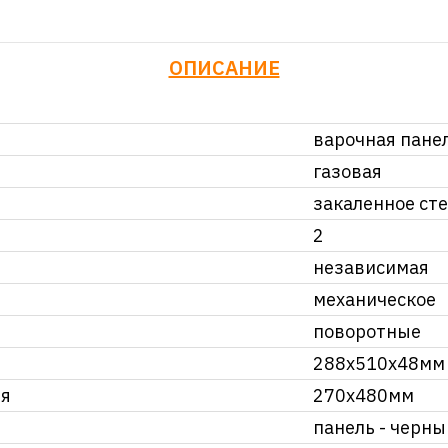
ОПИСАНИЕ
варочная пане
газовая
закаленное ст
2
независимая
механическое
поворотные
288x510x48мм
ия
270x480мм
панель - черны