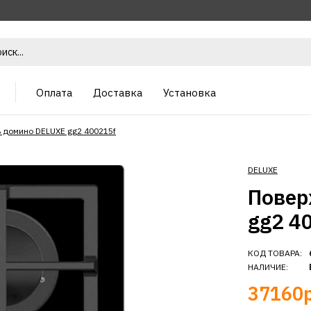
Оплата
Доставка
Установка
 домино DELUXE gg2 400215f
DELUXE
Повер
gg2 4
КОД ТОВАРА:
НАЛИЧИЕ:
37160р