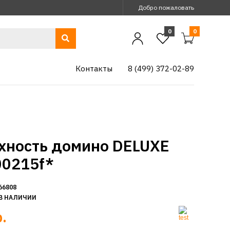
Добро пожаловать
0
0
Контакты
8 (499) 372-02-89
хность домино DELUXE
00215f*
66808
В НАЛИЧИИ
.