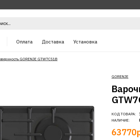
Оплата
Доставка
Установка
оверхность GORENJE GTW7C51B
GORENJE
Вароч
GTW7
КОД ТОВАРА:
НАЛИЧИЕ:
63770р