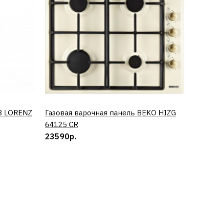
B LORENZ
Газовая варочная панель BEKO HIZG
КУПИТЬ
Винный
64125 CR
0673 
23590р.
50890