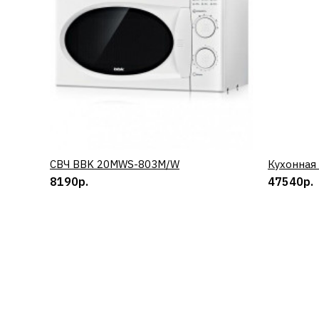
СВЧ BBK 20MWS-803M/W
КУПИТЬ
Кухонная
8190р.
47540р.