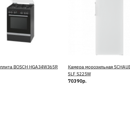
 плита BOSCH HGA34W365R
КУПИТЬ
Камера морозильная SCHAU
КУПИТЬ
SLF S225W
70390р.