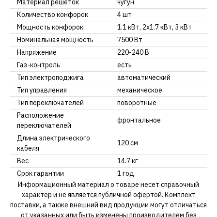
Материал решеток
чугун
Количество конфорок
4 шт
Мощность конфорок
1.1 кВт, 2х1.7 кВт, 3 кВт
Номинальная мощность
7500 Вт
Напряжение
220-240 В
Газ-контроль
есть
Тип электроподжига
автоматический
Тип управления
механическое
Тип переключателей
поворотные
Расположение
фронтальное
переключателей
Длина электрического
120 см
кабеля
Вес
14.7 кг
Срок гарантии
1 год
Информационный материал о товаре несет справочный
характер и не является публичной офертой. Комплект
поставки, а также внешний вид продукции могут отличаться
от указанных или быть изменены производителем без