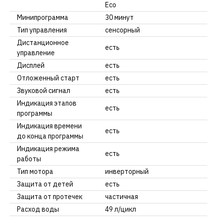
Eco
Минипрограмма
30 минут
Тип управления
сенсорный
Дистанционное
есть
управление
Дисплей
есть
Отложенный старт
есть
Звуковой сигнал
есть
Индикация этапов
есть
программы
Индикация времени
есть
до конца программы
Индикация режима
есть
работы
Тип мотора
инверторный
Защита от детей
есть
Защита от протечек
частичная
Расход воды
49 л/цикл