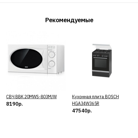
Рекомендуемые
СВЧ BBK 20MWS-803M/W
КУПИТЬ
Кухонная плита BOSCH
КУПИТЬ
8190р.
HGA34W365R
47540р.