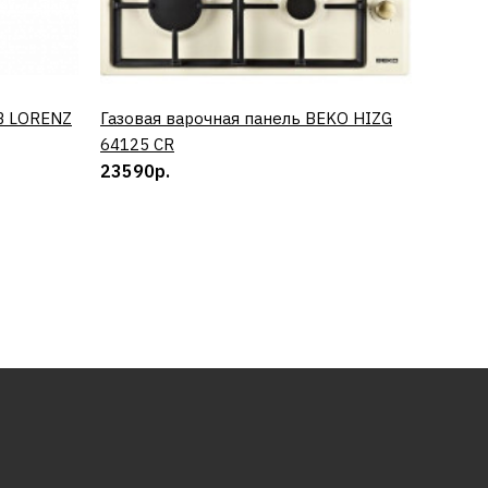
B LORENZ
Газовая варочная панель BEKO HIZG
КУПИТЬ
Винный
64125 CR
0673 
23590р.
50890