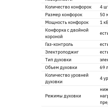
Количество конфорок
4 ш
Размер конфорок
50 
Мощность конфорок
1 к
Конфорка с двойной
ест
короной
Газ-контроль
ест
Электроподжиг
ест
Тип духовки
эле
Объем духовки
69 
Количество уровней
4 у
духовки
ниж
Режимы духовки
наг
пре