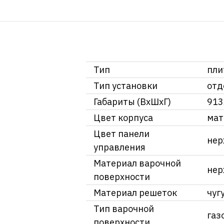
Тип
пли
Тип установки
отд
Габариты (ВхШхГ)
913
Цвет корпуса
мат
Цвет панели
нер
управления
Материал варочной
нер
поверхности
Материал решеток
чуг
Тип варочной
газ
поверхности