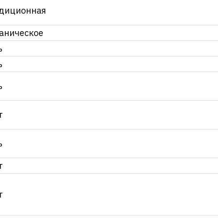
диционная
аническое
ь
ь
ь
т
ь
т
т