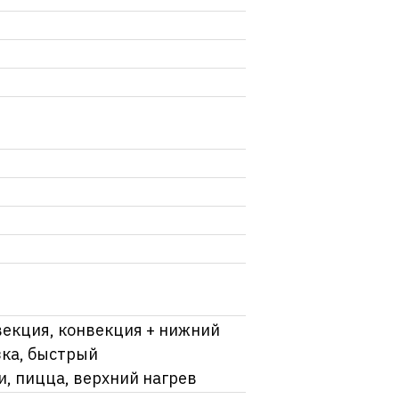
векция, конвекция + нижний
зка, быстрый
, пицца, верхний нагрев