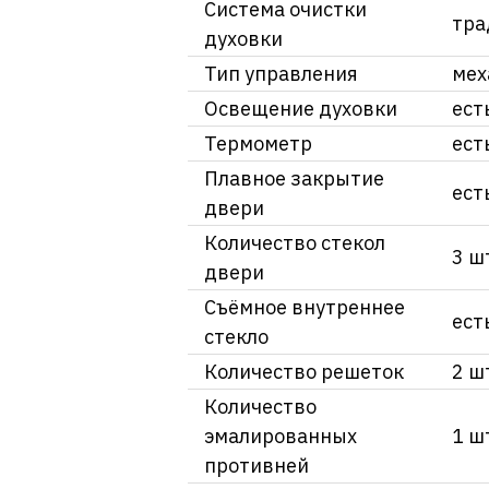
Система очистки
тра
духовки
Тип управления
мех
Освещение духовки
ест
Термометр
ест
Плавное закрытие
ест
двери
Количество стекол
3 ш
двери
Съёмное внутреннее
ест
стекло
Количество решеток
2 ш
Количество
эмалированных
1 ш
противней