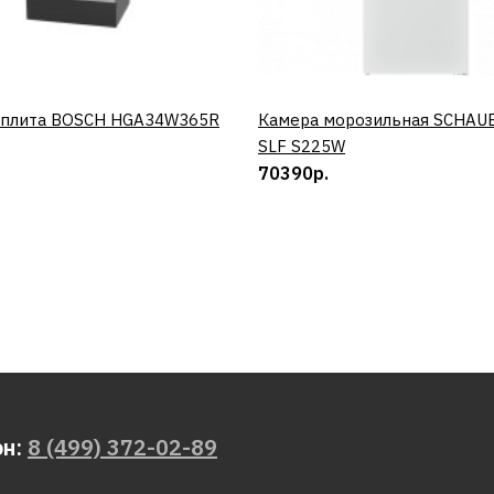
 плита BOSCH HGA34W365R
КУПИТЬ
Камера морозильная SCHAU
КУПИТЬ
SLF S225W
70390р.
он:
8 (499) 372-02-89