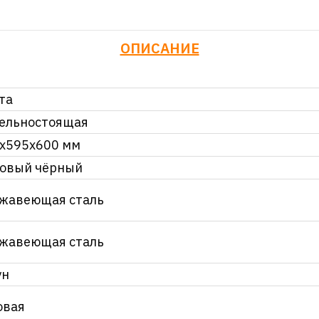
ОПИСАНИЕ
та
ельностоящая
х595х600 мм
овый чёрный
жавеющая сталь
жавеющая сталь
ун
овая