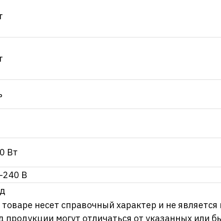
т
т
ь
0 Вт
-240 В
од
оваре несет справочный характер и не является
д продукции могут отличаться от указанных или