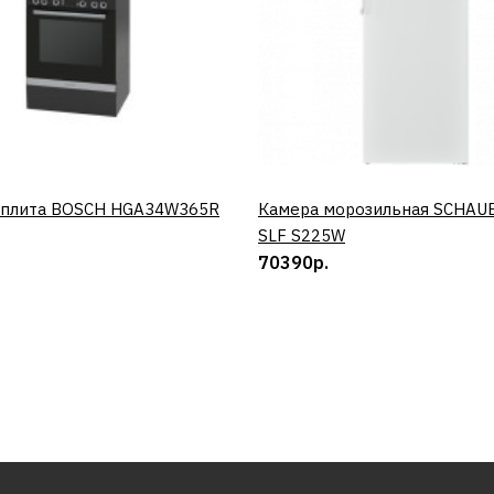
 плита BOSCH HGA34W365R
КУПИТЬ
Камера морозильная SCHAU
КУПИТЬ
SLF S225W
70390р.