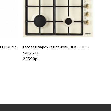
B LORENZ
Газовая варочная панель BEKO HIZG
КУПИТЬ
Винный
64125 CR
0673 
23590р.
50890