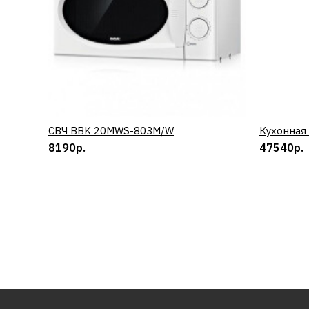
СВЧ BBK 20MWS-803M/W
КУПИТЬ
Кухонная
8190р.
47540р.