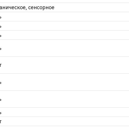
аническое, сенсорное
ь
ь
ь
ь
т
ь
ь
ь
т