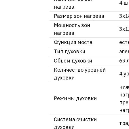
4 ш
нагрева
Размер зон нагрева
3х1
Мощность зон
3х1
нагрева
Функция моста
ест
Тип духовки
эле
Объем духовки
69 
Количество уровней
4 у
духовки
ниж
наг
Режимы духовки
пре
наг
Система очистки
тра
духовки