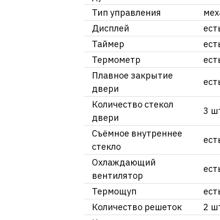
Тип управления
мех
Дисплей
ест
Таймер
ест
Термометр
ест
Плавное закрытие
ест
двери
Количество стекол
3 ш
двери
Съёмное внутреннее
ест
стекло
Охлаждающий
ест
вентилятор
Термощуп
ест
Количество решеток
2 ш