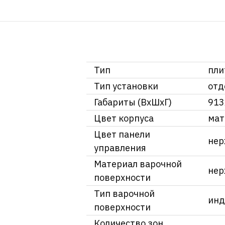
Тип
пли
Тип установки
отд
Габариты (ВхШхГ)
913
Цвет корпуса
мат
Цвет панели
нер
управления
Материал варочной
нер
поверхности
Тип варочной
инд
поверхности
Количество зон