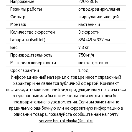
Напряжение
220-230 В
Режимы работы
отвод/рециркуляция
Фильтр
жироулавливающий
Монтаж
настенный
Количество скоростей
3 скорости
Габариты (ВxШxГ)
884x495x337 мм
Вес
7.3 кг
Производительность
750 м³/ч
Материал поверхности
металл; стекло
Срок гарантии
1 год
Информационный материал о товаре несет справочный
характер и не является публичной офертой. Комплект
поставки, а также внешний вид продукции могут отличаться
от указанных или быть изменены производителем без
предварительного уведомления. Если вы заметили не
правильную,ошибочную или некорректную информацию в
описании товара, пожалуйста сообщите нам на почту
service.bistrotehnika@mail.ru