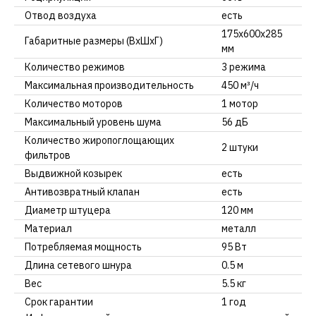
Отвод воздуха
есть
175х600х285
Габаритные размеры (ВхШхГ)
мм
Количество режимов
3 режима
Максимальная производительность
450 м³/ч
Количество моторов
1 мотор
Максимальный уровень шума
56 дБ
Количество жиропоглощающих
2 штуки
фильтров
Выдвижной козырек
есть
Антивозвратный клапан
есть
Диаметр штуцера
120 мм
Материал
металл
Потребляемая мощность
95 Вт
Длина сетевого шнура
0.5 м
Вес
5.5 кг
Срок гарантии
1 год