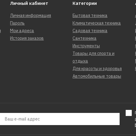
Личный кабинет
Категории
Личная информация
Бытовая техника
96990р.
Пароль
Климатическая техника
я
Мои адреса
Садовая техника
История заказов
Сантехника
КУПИТЬ
Инструменты
Товары для спорта и
ДОБАВИТЬ К СРАВНЕНИЮ
отдыха
ДОБАВИТЬ В ПОЖЕЛАНИЯ
Для красоты и здоровья
Автомобильные товары
Холодильник DE DIETR
DRS604MU
103300р.