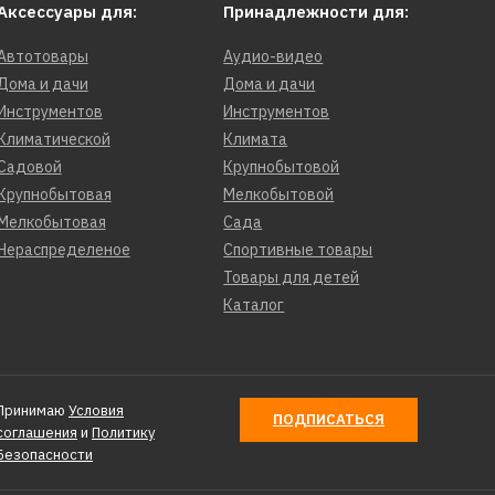
Аксессуары для:
Принадлежности для:
Автотовары
Аудио-видео
Дома и дачи
Дома и дачи
Инструментов
Инструментов
Климатической
Климата
Садовой
Крупнобытовой
Крупнобытовая
Мелкобытовой
Мелкобытовая
Сада
Нераспределеное
Спортивные товары
Товары для детей
Каталог
ICH
Принимаю
Условия
ПОДПИСАТЬСЯ
соглашения
и
Политику
Безопасности