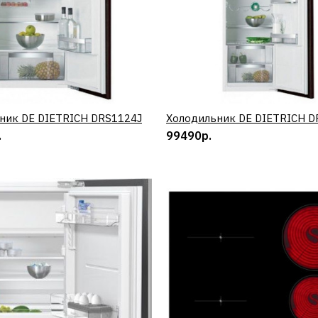
64905р.
КУПИТЬ
ДОБАВИТЬ К СРАВНЕНИЮ
ДОБАВИТЬ В ПОЖЕЛАНИЯ
ник DE DIETRICH DRS1124J
КУПИТЬ
Холодильник DE DIETRICH D
КУПИТЬ
.
99490р.
Холодильник DE DIETR
DRS1124J
100790р.
КУПИТЬ