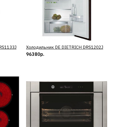
RS1133J
Холодильник DE DIETRICH DRS1202J
КУПИТЬ
96380р.
ICH