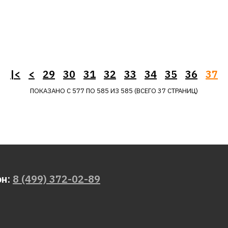
Холодильник DE DIETR
DRS1202J
|<
<
29
30
31
32
33
34
35
36
37
96380р.
ПОКАЗАНО С 577 ПО 585 ИЗ 585 (ВСЕГО 37 СТРАНИЦ)
КУПИТЬ
ДОБАВИТЬ К СРАВНЕНИЮ
ДОБАВИТЬ В ПОЖЕЛАНИЯ
он:
8 (499) 372-02-89
Холодильник DE DIETR
DRS1204J