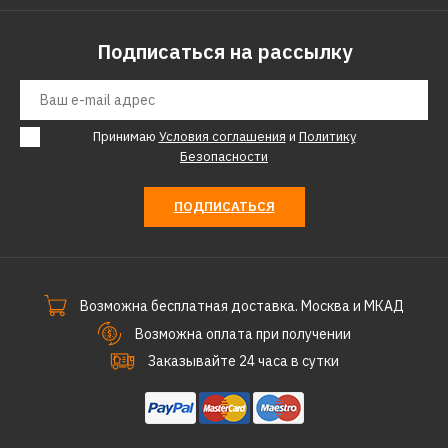
Подписаться на рассылку
7711р.
КУПИТЬ
Принимаю
Условия соглашения
и
Политику
ДОБАВИТЬ К СРАВНЕНИЮ
Безопасности
ДОБАВИТЬ В ПОЖЕЛАНИЯ
ПОДПИСАТЬСЯ
Кухонная мойка DR.GANS
Астра (620х510х217)
Везувий
(25.065.D0620.410)
Возможна бесплатная доставка. Москва и МКАД
Возможна оплата при получении
Заказывайте 24 часа в сутки
7711р.
КУПИТЬ