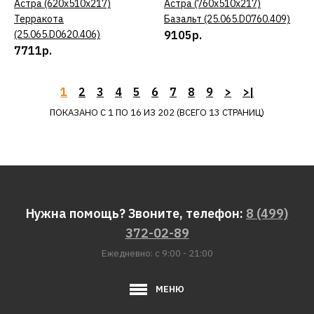
Астра (620х510х217)
Астра (760х510х217)
Терракота
Базальт (25.065.D0760.409)
Кухонная мойка DR.GANS
(25.065.D0620.406)
9105р.
Астра (620х510х217)
7711р.
Базальт
(25.065.D0620.409)
1
2
3
4
5
6
7
8
9
>
>|
ПОКАЗАНО С 1 ПО 16 ИЗ 202 (ВСЕГО 13 СТРАНИЦ)
7711р.
КУПИТЬ
ДОБАВИТЬ К СРАВНЕНИЮ
Нужна помощь? Звоните, телефон:
8 (499)
ДОБАВИТЬ В ПОЖЕЛАНИЯ
372-02-89
Кухонная мойка DR.GANS
Ежедневно: с 9:00 - 21:00
Астра (620х510х217)
Белый
МЕНЮ
(25.065.D0620.401)