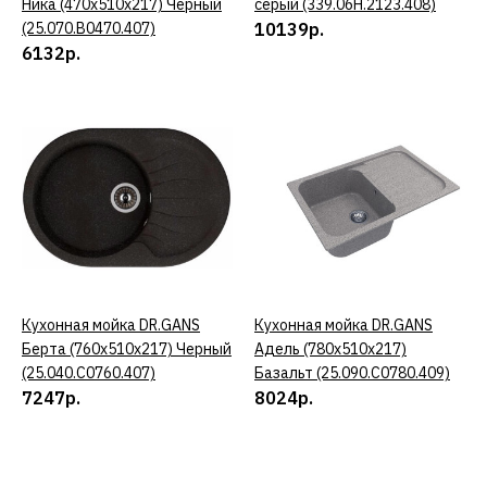
Ника (470х510х217) Черный
серый (339.06H.2123.408)
ДОБАВИТЬ К СРАВНЕНИЮ
(25.070.B0470.407)
10139р.
ДОБАВИТЬ В ПОЖЕЛАНИЯ
6132р.
Смеситель Dr. Gans
Акцент серый
(339.06H.2123.408)
10139р.
КУПИТЬ
Кухонная мойка DR.GANS
КУПИТЬ
Кухонная мойка DR.GANS
КУПИТЬ
ДОБАВИТЬ К СРАВНЕНИЮ
Берта (760х510х217) Черный
Адель (780х510х217)
ДОБАВИТЬ В ПОЖЕЛАНИЯ
(25.040.C0760.407)
Базальт (25.090.C0780.409)
7247р.
8024р.
Кухонная мойка DR.GANS
Берта (760х510х217)
Черный