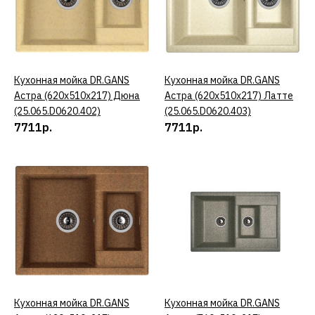
КУПИТЬ
ДОБАВИТЬ К СРАВНЕНИЮ
Кухонная мойка DR.GANS
КУПИТЬ
Кухонная мойка DR.GANS
КУПИТЬ
ДОБАВИТЬ В ПОЖЕЛАНИЯ
Астра (620х510х217) Дюна
Астра (620х510х217) Латте
(25.065.D0620.402)
(25.065.D0620.403)
Кухонная мойка DR.GANS
7711р.
7711р.
Адель (780х510х217)
Терракота
(25.090.C0780.406)
8024р.
КУПИТЬ
ДОБАВИТЬ К СРАВНЕНИЮ
Кухонная мойка DR.GANS
КУПИТЬ
Кухонная мойка DR.GANS
КУПИТЬ
ДОБАВИТЬ В ПОЖЕЛАНИЯ