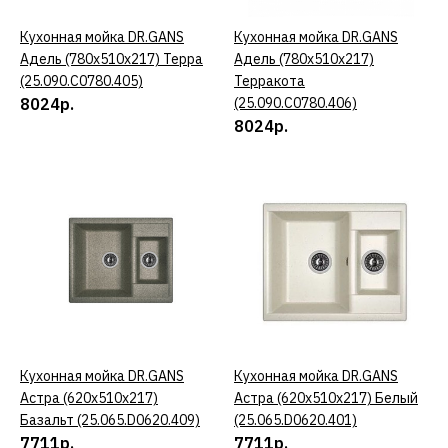
КУПИТЬ
Кухонная мойка DR.GANS
КУПИТЬ
Кухонная мойка DR.GANS
КУПИТЬ
ДОБАВИТЬ К СРАВНЕНИЮ
Адель (780х510х217) Терра
Адель (780х510х217)
ДОБАВИТЬ В ПОЖЕЛАНИЯ
(25.090.C0780.405)
Терракота
8024р.
(25.090.C0780.406)
8024р.
Кухонная мойка DR.GANS
Адель (780х510х217)
Везувий
(25.090.C0780.410)
8024р.
КУПИТЬ
ДОБАВИТЬ К СРАВНЕНИЮ
Кухонная мойка DR.GANS
КУПИТЬ
Кухонная мойка DR.GANS
КУПИТЬ
Астра (620х510х217)
Астра (620х510х217) Белый
ДОБАВИТЬ В ПОЖЕЛАНИЯ
Базальт (25.065.D0620.409)
(25.065.D0620.401)
7711р.
7711р.