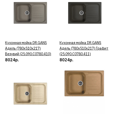
(25.040.C0760.407)
7247р.
КУПИТЬ
Кухонная мойка DR.GANS
КУПИТЬ
Кухонная мойка DR.GANS
КУПИТЬ
ДОБАВИТЬ К СРАВНЕНИЮ
Адель (780х510х217)
Адель (780х510х217) Графит
ДОБАВИТЬ В ПОЖЕЛАНИЯ
Везувий (25.090.C0780.410)
(25.090.C0780.411)
8024р.
8024р.
Кухонная мойка DR.GANS
Адель (780х510х217)
Базальт
(25.090.C0780.409)
8024р.