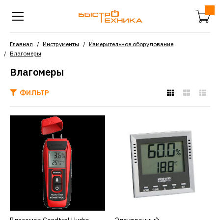
Главная
Инструменты
Измерительное оборудование
Влагомеры
Влагомеры
ФИЛЬТР
CONDTROL
Влагомер Condtrol Hydro-
Test 3-14-022
3028р.
КУПИТЬ