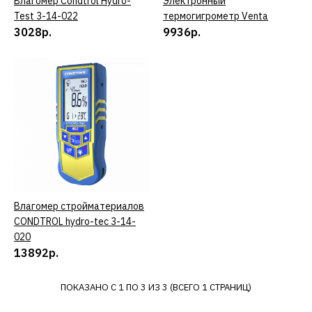
Влагомер Condtrol Hydro-
КУПИТЬ
Электронный
КУПИТЬ
ДОБАВИТЬ К СРАВНЕНИЮ
Test 3-14-022
термогигрометр Venta
ДОБАВИТЬ В ПОЖЕЛАНИЯ
3028р.
9936р.
VENTA
Электронный
термогигрометр Venta
9936р.
КУПИТЬ
Влагомер стройматериалов
КУПИТЬ
ДОБАВИТЬ К СРАВНЕНИЮ
CONDTROL hydro-tec 3-14-
ДОБАВИТЬ В ПОЖЕЛАНИЯ
020
13892р.
CONDTROL
Влагомер
ПОКАЗАНО С 1 ПО 3 ИЗ 3 (ВСЕГО 1 СТРАНИЦ)
стройматериалов
CONDTROL hydro-tec 3-