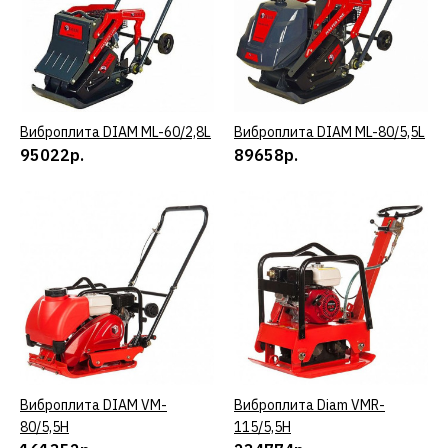
230400р.
КУПИТЬ
ДОБАВИТЬ К СРАВНЕНИЮ
Виброплита DIAM ML-60/2,8L
КУПИТЬ
Виброплита DIAM ML-80/5,5L
КУПИТЬ
ДОБАВИТЬ В ПОЖЕЛАНИЯ
95022р.
89658р.
CHAMPION
Виброплита CHAMPION
PC6337F
56880р.
КУПИТЬ
ДОБАВИТЬ К СРАВНЕНИЮ
Виброплита DIAM VM-
КУПИТЬ
Виброплита Diam VMR-
КУПИТЬ
ДОБАВИТЬ В ПОЖЕЛАНИЯ
80/5,5H
115/5,5H