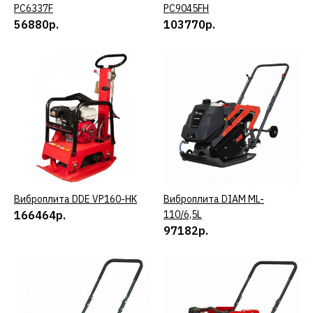
ДОБАВИТЬ В ПОЖЕЛАНИЯ
PC6337F
PC9045FH
56880р.
103770р.
CHAMPION
Виброплита CHAMPION
PC1151FT
86004р.
КУПИТЬ
ДОБАВИТЬ К СРАВНЕНИЮ
Виброплита DDE VP160-HK
КУПИТЬ
Виброплита DIAM ML-
КУПИТЬ
ДОБАВИТЬ В ПОЖЕЛАНИЯ
166464р.
110/6,5L
97182р.
CHAMPION
Виброплита CHAMPION
PC1345RHH