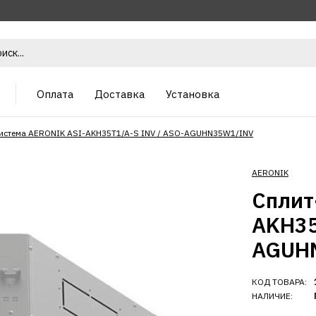
Оплата
Доставка
Установка
истема AERONIK ASI-AKH35T1/A-S INV / ASO-AGUHN35W1/INV
AERONIK
Сплит
AKH35
AGUH
КОД ТОВАРА:
НАЛИЧИЕ: