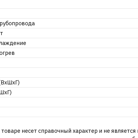
трубопровода
т
хлаждение
огрев
(ВхШхГ)
ШхГ)
оваре несет справочный характер и не является