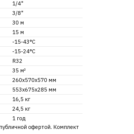
1/4"
3/8"
30 м
15 м
-15-43°C
-15-24°C
R32
35 м²
260х570х570 мм
553x675x285 мм
16,5 кг
24,5 кг
1 год
 публичной офертой. Комплект