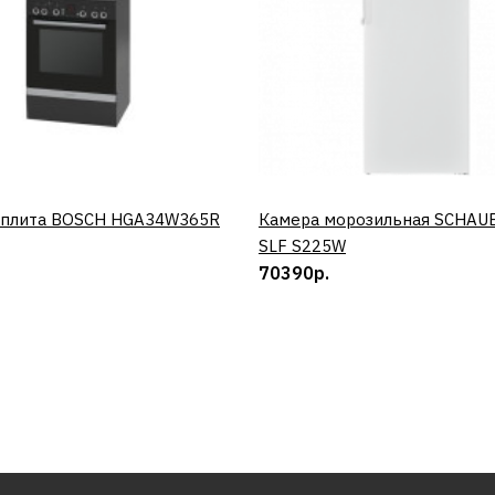
 плита BOSCH HGA34W365R
КУПИТЬ
Камера морозильная SCHAU
КУПИТЬ
SLF S225W
70390р.