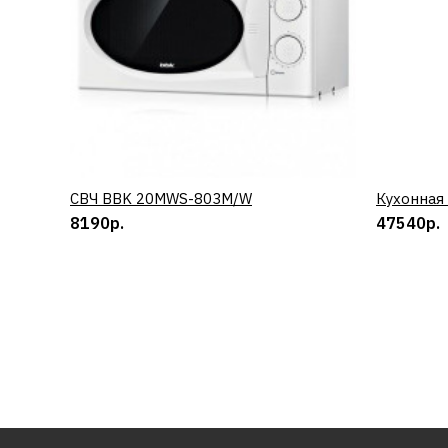
СВЧ BBK 20MWS-803M/W
КУПИТЬ
Кухонная
8190р.
47540р.