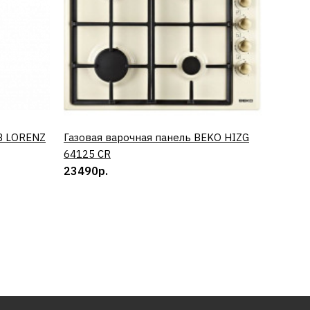
B LORENZ
Газовая варочная панель BEKO HIZG
КУПИТЬ
Винный
64125 CR
0673 
23490р.
50890