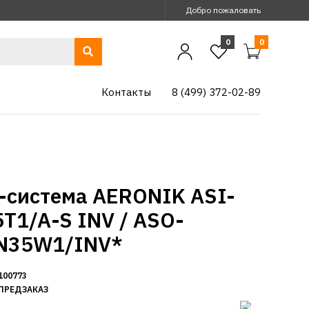
Добро пожаловать
0
0
Контакты
8 (499) 372-02-89
-система AERONIK ASI-
T1/A-S INV / ASO-
N35W1/INV*
100773
ПРЕДЗАКАЗ