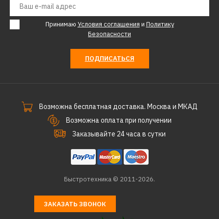
Принимаю
Условия соглашения
и
Политику
AESTO
Безопасности
Газовый обогреватель
AESTO a-06 (silver)
ПОДПИСАТЬСЯ
29960р.
КУПИТЬ
Возможна бесплатная доставка. Москва и МКАД
Возможна оплата при получении
ДОБАВИТЬ К СРАВНЕНИЮ
Заказывайте 24 часа в сутки
ДОБАВИТЬ В ПОЖЕЛАНИЯ
Быстротехника © 2011-2026.
ЗАКАЗАТЬ ЗВОНОК