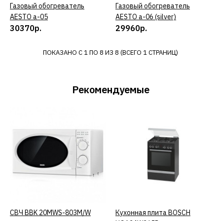
ДОБАВИТЬ В ПОЖЕЛАНИЯ
Газовый обогреватель
КУПИТЬ
Газовый обогреватель
КУПИТЬ
AESTO a-05
AESTO a-06 (silver)
30370р.
29960р.
ИНТЕРСКОЛ
Нагреватель газовый
ИНТЕРСКОЛ ТПГ-15
ПОКАЗАНО С 1 ПО 8 ИЗ 8 (ВСЕГО 1 СТРАНИЦ)
10449р.
Рекомендуемые
КУПИТЬ
ДОБАВИТЬ К СРАВНЕНИЮ
ДОБАВИТЬ В ПОЖЕЛАНИЯ
NEOCLIMA
Уличный газовый
обогреватель NEOCLIMA
09hw-a
СВЧ BBK 20MWS-803M/W
КУПИТЬ
Кухонная плита BOSCH
КУПИТЬ