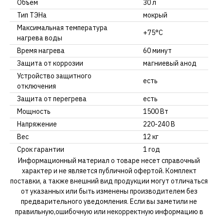
Объем
30 л
Тип ТЭНа
мокрый
Максимальная температура
+75°С
нагрева воды
Время нагрева
60 минут
Защита от коррозии
магниевый анод
Устройство защитного
есть
отключения
Защита от перегрева
есть
Мощность
1500 Вт
Напряжение
220-240 В
Вес
12 кг
Срок гарантии
1 год
Информационный материал о товаре несет справочный
характер и не является публичной офертой. Комплект
поставки, а также внешний вид продукции могут отличаться
от указанных или быть изменены производителем без
предварительного уведомления. Если вы заметили не
правильную,ошибочную или некорректную информацию в