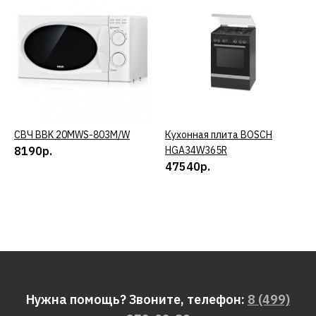
СВЧ BBK 20MWS-803M/W
КУПИТЬ
Кухонная плита BOSCH
КУПИТЬ
8190р.
HGA34W365R
47540р.
Нужна помощь? Звоните, телефон:
8 (499)