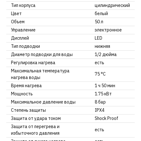
Тип корпуса
цилиндрический
Цвет
белый
Объем
50 л
Управление
электронное
Дисплей
LED
Тип подводки
нижняя
Диаметр подводки для воды
1/2 дюйма
Регулировка нагрева
есть
Максимальная температура
75 °С
нагрева воды
Время нагрева
1 ч 50 мин
Мощность
1.75 кВт
Максимальное давление воды
8 бар
Степень защиты
IPX4
Защита от удара током
Shock Proof
Защита от перегрева и
есть
избыточного давления