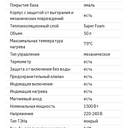
Покрытие бака
эмаль
Корпус с защитой от выгорания и
есть
механических повреждений
Теплоизоляционный слой
Super Foam
Объем
50 л
Максимальная температура
75°С
нагрева
Тип управления
механическое
Термометр
есть
Защита от включения без воды
есть
Предохранительный клапан
есть
Индикация включения
есть
Индикация нагрева
есть
Магниевый анод
есть
Номинальная мощность
1500 Вт
Напряжение
220-240 В
Тип ТЭНа
мокрый