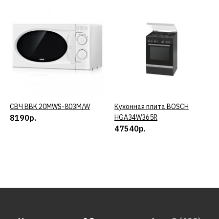
СВЧ BBK 20MWS-803M/W
КУПИТЬ
Кухонная плита BOSCH
КУПИТЬ
8190р.
HGA34W365R
47540р.