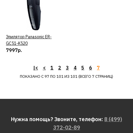
КУПИТЬ
ДОБАВИТЬ К СРАВНЕНИЮ
ДОБАВИТЬ В ПОЖЕЛАНИЯ
Эпилятор Panasonic ER-
КУПИТЬ
GC51-K520
Хлебопечь PANASONIC
7997р.
SD-YR2540HTS
|<
<
1
2
3
4
5
6
7
23210р.
ПОКАЗАНО С 97 ПО 101 ИЗ 101 (ВСЕГО 7 СТРАНИЦ)
КУПИТЬ
ДОБАВИТЬ К СРАВНЕНИЮ
ДОБАВИТЬ В ПОЖЕЛАНИЯ
Нужна помощь? Звоните, телефон:
8 (499)
Эпилятор Panasonic ER-
372-02-89