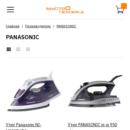
Главная
Производитель
PANASONIC
PANASONIC
Утюг Panasonic NI-
M300TVTW
3111р.
КУПИТЬ
ДОБАВИТЬ К СРАВНЕНИЮ
Утюг Panasonic NI-
КУПИТЬ
Утюг PANASONIC ni-w 950
КУПИТЬ
ДОБАВИТЬ В ПОЖЕЛАНИЯ