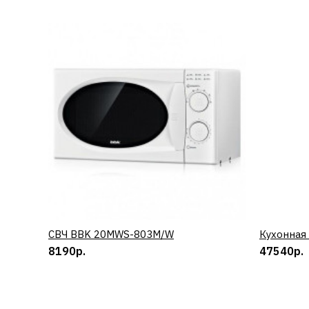
СВЧ BBK 20MWS-803M/W
КУПИТЬ
Кухонная
8190р.
47540р.