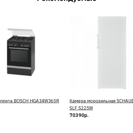
 плита BOSCH HGA34W365R
КУПИТЬ
Камера морозильная SCHAU
КУПИТЬ
SLF S225W
70390р.