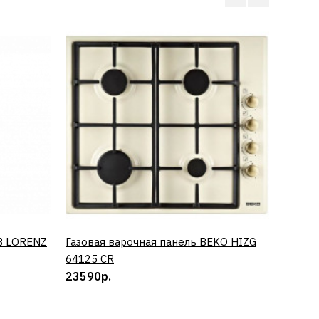
B LORENZ
Газовая варочная панель BEKO HIZG
КУПИТЬ
Винный
64125 CR
0673 
23590р.
50890