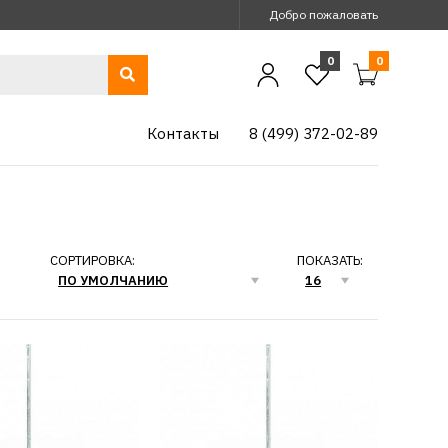
Добро пожаловать
0
0
Контакты
8 (499) 372-02-89
СОРТИРОВКА:
ПОКАЗАТЬ:
я гипс. смесей и
полов RedVerg
к М14 100Х600