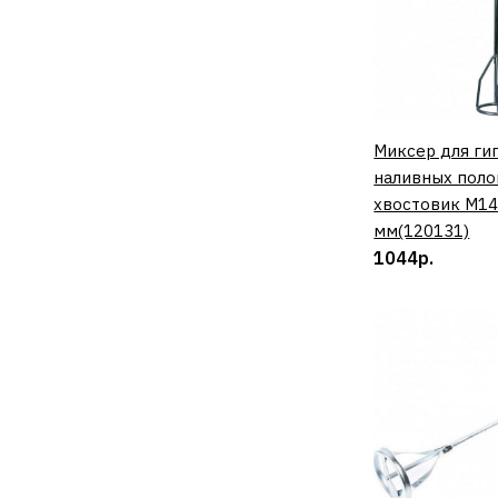
Миксер для гип
КУП
наливных поло
хвостовик М14
мм(120131)
1044р.