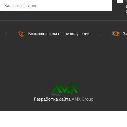
621р.
Возможна оплата при получении
З
ДОБАВИТЬ К 
ДОБАВИ
REDVERG
Миксер дл
смесей, пл
хвостовик
80Х400 м
Разработка сайта
AMX Group
459р.