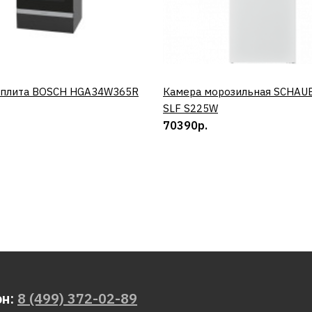
REDVERG
Миксер дл
хвостовик
60Х400 м
 плита BOSCH HGA34W365R
КУПИТЬ
Камера морозильная SCHAU
КУПИТЬ
SLF S225W
70390р.
252р.
ДОБАВИТЬ К 
ДОБАВИ
REDVERG
Миксер дл
хвостовик
он:
8 (499) 372-02-89