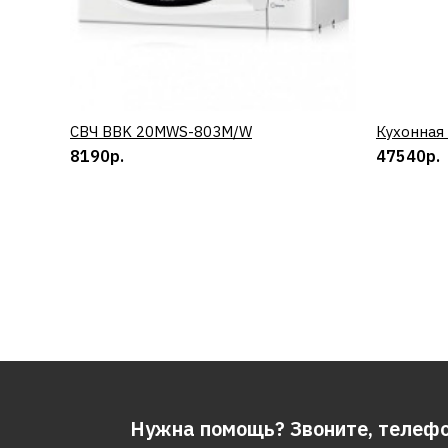
СВЧ BBK 20MWS-803M/W
КУПИТЬ
Кухонная
8190р.
47540р.
Нужна помощь? Звоните, телеф