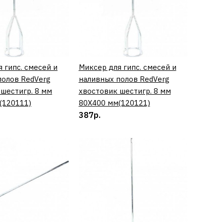
1)
 гипс. смесей и
КУПИТЬ
Миксер для гипс. смесей и
КУПИТЬ
полов RedVerg
наливных полов RedVerg
КУПИТЬ
 шестигр. 8 мм
хвостовик шестигр. 8 мм
(120111)
80Х400 мм(120121)
387р.
СРАВНЕНИЮ
ТЬ В ПОЖЕЛАНИЯ
я гипс. смесей и
полов RedVerg
к М14 120Х600
1)