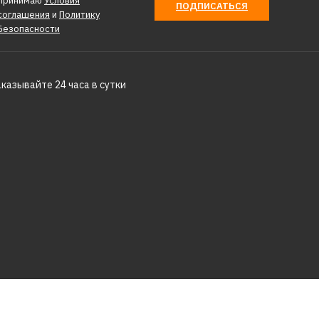
Принимаю
Условия
ПОДПИСАТЬСЯ
соглашения
и
Политику
Безопасности
КУПИТЬ
аказывайте 24 часа в сутки
СРАВНЕНИЮ
ТЬ В ПОЖЕЛАНИЯ
я красок, гипс.
ит. клея RedVerg
 SDS-plus
м(120061)