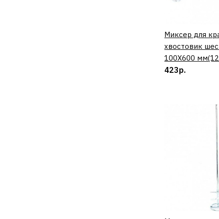
Миксер для кр
КУП
хвостовик шес
100Х600 мм(12
423р.