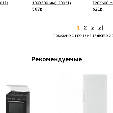
011)
100Х600 мм(120021)
120Х600 м
567р.
621р.
ДОБАВИТЬ К 
ДОБАВИ
REDVERG
1
2
>
>|
Миксер дл
ПОКАЗАНО С 1 ПО 16 ИЗ 17 (ВСЕГО 2 
хвостовик
100Х600 
Рекомендуемые
423р.
ДОБАВИТЬ К 
ДОБАВИ