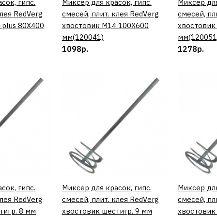
сок, гипс.
ИТЬ
Миксер для красок, гипс.
КУПИТЬ
Миксер для
клея RedVerg
смесей, плит. клея RedVerg
смесей, пл
-plus 80Х400
хвостовик М14 100Х600
хвостовик
мм(120041)
мм(120051
1098р.
1278р.
ДОБАВИТЬ К 
ДОБАВИ
REDVERG
Миксер дл
наливных 
хвостовик
80Х400 м
387р.
сок, гипс.
ИТЬ
Миксер для красок, гипс.
КУПИТЬ
Миксер для
клея RedVerg
смесей, плит. клея RedVerg
смесей, пл
тигр. 8 мм
хвостовик шестигр. 9 мм
хвостовик