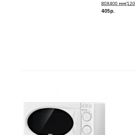
80Х400 мм(120
405р.