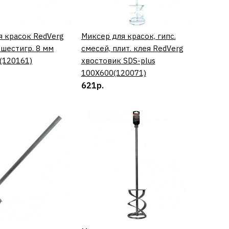
я красок RedVerg
КУПИТЬ
Миксер для красок, гипс.
КУПИТЬ
 шестигр. 8 мм
смесей, плит. клея RedVerg
КУПИТЬ
(120161)
хвостовик SDS-plus
100Х600(120071)
621р.
СРАВНЕНИЮ
ТЬ В ПОЖЕЛАНИЯ
я гипс. смесей и
полов RedVerg
 шестигр. 8 мм
м(120111)