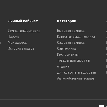
80Х400 м
279р.
Личный кабинет
Категории
Личная информация
Бытовая техника
Пароль
Климатическая техника
я
Мои адреса
Садовая техника
История заказов
Сантехника
ДОБАВИТЬ К 
ДОБАВИ
Инструменты
Товары для спорта и
REDVERG
отдыха
Миксер дл
Для красоты и здоровья
смесей, пл
Автомобильные товары
хвостовик
100Х600(