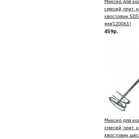
Миксер для кра
КУП
смесей, плит. 
хвостовик SDS
мм(120061)
459р.
Миксер для кра
КУП
смесей, плит. 
хвостовик шес