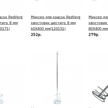
1170р.
асок RedVerg
ИТЬ
Миксер для красок RedVerg
КУПИТЬ
Миксер дл
тигр. 8 мм
хвостовик шестигр. 8 мм
хвостовик
0171)
60Х400 мм(120151)
80Х400 мм
252р.
279р.
ДОБАВИТЬ К 
ДОБАВИ
REDVERG
Миксер дл
наливных 
хвостовик
60Х400 м
351р.