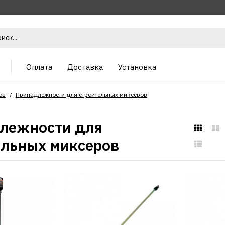
Оплата
Доставка
Установка
ов
Принадлежности для строительных миксеров
лежности для
ельных миксеров
REDVERG
Миксер дл
наливных 
хвостови