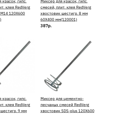
 красок, гипс.
КУПИТЬ
Миксер для красок, гипс.
КУПИТЬ
ит. клея RedVerg
смесей, плит. клея RedVerg
КУПИТЬ
 М14 120Х600
хвостовик шестигр. 8 мм
)
60Х400 мм(120001)
387р.
СРАВНЕНИЮ
ТЬ В ПОЖЕЛАНИЯ
я гипс. смесей и
полов RedVerg
 шестигр. 8 мм
м(120121)
 красок, гипс.
КУПИТЬ
Миксер для цементно-
КУПИТЬ
ит. клея RedVerg
песчаных смесей RedVerg
КУПИТЬ
 шестигр. 9 мм
хвостовик SDS-plus 120Х600