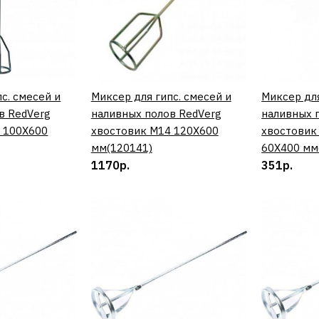
мм(12013
1044р.
с. смесей и
ИТЬ
Миксер для гипс. смесей и
КУПИТЬ
Миксер для
в RedVerg
наливных полов RedVerg
наливных 
 100Х600
хвостовик М14 120Х600
хвостовик
мм(120141)
60Х400 мм
1170р.
351р.
ДОБАВИТЬ К 
ДОБАВИ
REDVERG
Миксер дл
наливных 
хвостови
мм(12014