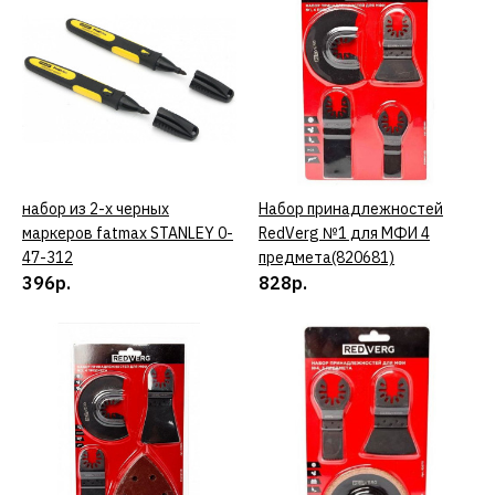
Вентиль кислородный
МПТК вк-1
1116р.
КУПИТЬ
набор из 2-х черных
КУПИТЬ
Набор принадлежностей
КУПИТЬ
ДОБАВИТЬ К СРАВНЕНИЮ
маркеров fatmax STANLEY 0-
RedVerg №1 для МФИ 4
47-312
предмета(820681)
ДОБАВИТЬ В ПОЖЕЛАНИЯ
396р.
828р.
REBIR
Нож для рубанка REBIR
110 мм
610р.
КУПИТЬ