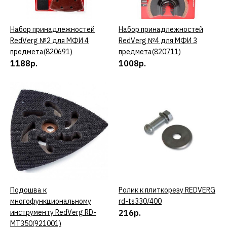
ДОБАВИТЬ К СРАВНЕНИЮ
Набор принадлежностей
КУПИТЬ
Набор принадлежностей
КУПИТЬ
ДОБАВИТЬ В ПОЖЕЛАНИЯ
RedVerg №2 для МФИ 4
RedVerg №4 для МФИ 3
предмета(820691)
предмета(820711)
1188р.
1008р.
STANLEY
набор из 2-х черных
маркеров fatmax
STANLEY 0-47-312
396р.
КУПИТЬ
ДОБАВИТЬ К СРАВНЕНИЮ
Подошва к
КУПИТЬ
Ролик к плиткорезу REDVERG
КУПИТЬ
ДОБАВИТЬ В ПОЖЕЛАНИЯ
многофункциональному
rd-ts330/400
инструменту RedVerg RD-
216р.
REDVERG
MT350(921001)