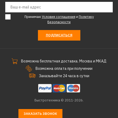
REDVERG
Принимаю
Условия соглашения
и
Политику
Ролик к плиткорезу
Безопасности
REDVERG rd-ts600
ПОДПИСАТЬСЯ
333р.
КУПИТЬ
Возможна бесплатная доставка. Москва и МКАД
Возможна оплата при получении
ДОБАВИТЬ К СРАВНЕНИЮ
ДОБАВИТЬ В ПОЖЕЛАНИЯ
Заказывайте 24 часа в сутки
REDVERG
Шабер гибкий RedVerg
Быстротехника © 2011-2026.
для МФИ 45х52(820671)
ЗАКАЗАТЬ ЗВОНОК