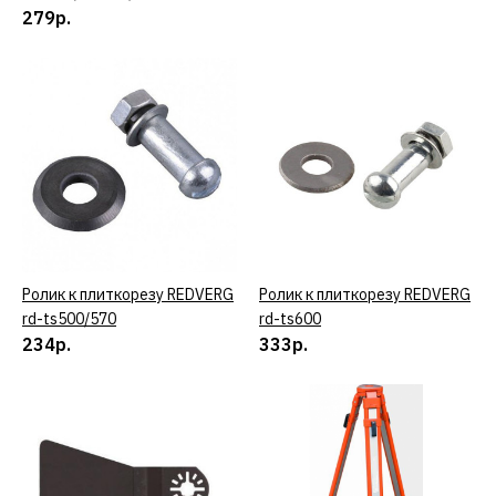
Набор принадлежностей
279р.
RedVerg №1 для МФИ 4
предмета(820681)
828р.
КУПИТЬ
ДОБАВИТЬ К СРАВНЕНИЮ
ДОБАВИТЬ В ПОЖЕЛАНИЯ
Ролик к плиткорезу REDVERG
КУПИТЬ
Ролик к плиткорезу REDVERG
КУПИТЬ
rd-ts500/570
rd-ts600
REDVERG
234р.
333р.
Набор принадлежностей
RedVerg №2 для МФИ 4
предмета(820691)
1188р.