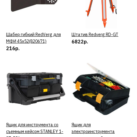
КУПИТЬ
ДОБАВИТЬ К СРАВНЕНИЮ
Шабер гибкий RedVerg для
КУПИТЬ
Штатив Redverg RD-GT
КУПИТЬ
ДОБАВИТЬ В ПОЖЕЛАНИЯ
МФИ 45х52(820671)
6822р.
216р.
REDVERG
Набор принадлежностей
RedVerg №4 для МФИ 3
предмета(820711)
1008р.
КУПИТЬ
ДОБАВИТЬ К СРАВНЕНИЮ
Ящик для инструмента со
КУПИТЬ
Ящик для
КУПИТЬ
ДОБАВИТЬ В ПОЖЕЛАНИЯ
съемным кейсом STANLEY 1-
электроинструмента