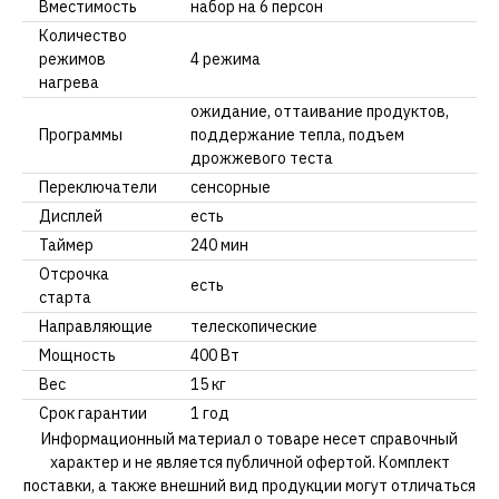
Вместимость
набор на 6 персон
Количество
режимов
4 режима
нагрева
ожидание, оттаивание продуктов,
Программы
поддержание тепла, подъем
дрожжевого теста
Переключатели
сенсорные
Дисплей
есть
Таймер
240 мин
Отсрочка
есть
старта
Направляющие
телескопические
Мощность
400 Вт
Вес
15 кг
Срок гарантии
1 год
Информационный материал о товаре несет справочный
характер и не является публичной офертой. Комплект
поставки, а также внешний вид продукции могут отличаться